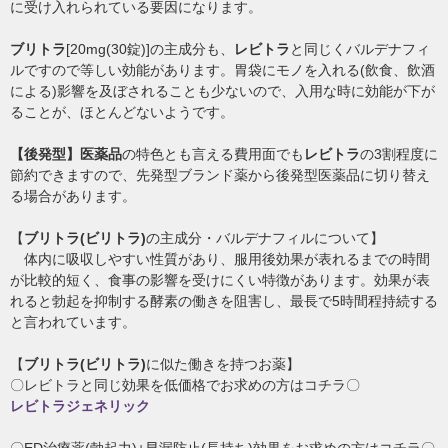
に受け入れられている要因になります。
ブリトラ
[20mg(30錠)]の主成分も、
レビトラ
と同じくバルデナフィ
ルですので等しい効能があります。胃袋にモノを入れる(飲食、飲酒
による)影響を及ぼされることも少ないので、入用な時に効能が下が
ることが、ほとんどないようです。
【後発型】医薬品
の特色とも言える費用面でも
レビトラ
の3割程度に
節約できますので、先発型ブランド薬から後発型医薬品に切り替え
る場合があります。
【
ブリトラ(ビリトラ)
の主成分・バルデナフィルについて】
体内に吸収しやすい性質があり、服用後効果が表れるまでの時間
が比較的短く、食事の影響を受けにくい特徴があります。効果が表
れると勃起を抑制する酵素の働きを阻害し、最長で5時間程持続する
と言われています。
【
ブリトラ(ビリトラ)
に似た働きを持つお薬】
〇レビトラと同じ効果を低価格でお求めの方はコチラ〇
レビトラジェネリック