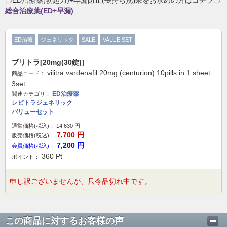
〇ED治療薬(勃起力)+早漏防止(長持ち)効果をお求めの方はコチラ〇
総合治療薬(ED+早漏)
ED治療
ジェネリック
SALE
VALUE SET
ブリトラ[20mg(30錠)]
vilitra vardenafil 20mg (centurion) 10pills in 1 sheet
商品コード：
3set
ED治療薬
関連カテゴリ：
レビトラジェネリック
バリューセット
通常価格(税込)：
14,630
円
7,700
円
販売価格(税込)：
7,200
円
会員価格(税込)：
360
Pt
ポイント：
申し訳ございませんが、只今品切れ中です。
この商品に対するお客様の声