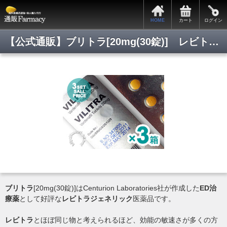
HOME
カート
ログイン
【公式通販】ブリトラ[20mg(30錠)] レビトラ/最安値通販/正規品保証/即日発送/即日通販/Pmart/通販ファーマシー
ブリトラ
[20mg(30錠)]はCenturion Laboratories社が作成した
ED治
療薬
として好評な
レビトラジェネリック
医薬品です。
レビトラ
とほぼ同じ物と考えられるほど、効能の敏速さが多くの方