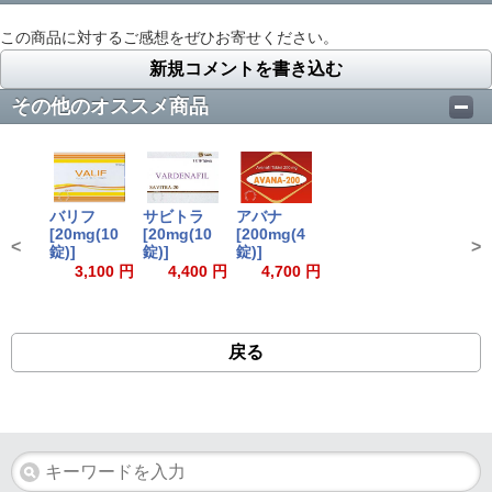
この商品に対するご感想をぜひお寄せください。
新規コメントを書き込む
その他のオススメ商品
バリフ
サビトラ
アバナ
[20mg(10
[20mg(10
[200mg(4
<
>
錠)]
錠)]
錠)]
3,100 円
4,400 円
4,700 円
戻る