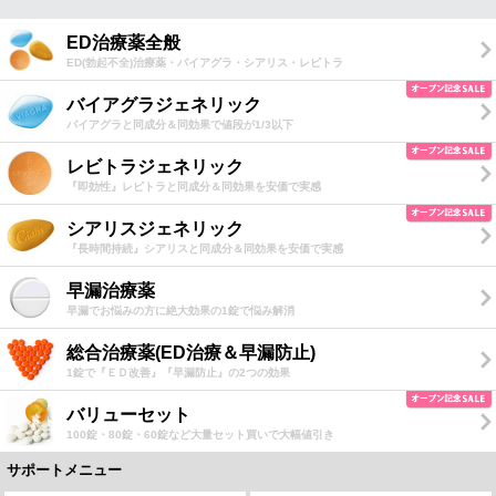
ED治療薬全般
ED(勃起不全)治療薬・バイアグラ・シアリス・レビトラ
バイアグラジェネリック
バイアグラと同成分＆同効果で値段が1/3以下
レビトラジェネリック
『即効性』レビトラと同成分＆同効果を安価で実感
シアリスジェネリック
『長時間持続』シアリスと同成分＆同効果を安価で実感
早漏治療薬
早漏でお悩みの方に絶大効果の1錠で悩み解消
総合治療薬(ED治療＆早漏防止)
1錠で『ＥＤ改善』『早漏防止』の2つの効果
バリューセット
100錠・80錠・60錠など大量セット買いで大幅値引き
サポートメニュー