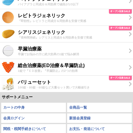
バイアグラと同成分＆同効果で値段が1/3以下
レビトラジェネリック
『即効性』レビトラと同成分＆同効果を安価で実感
シアリスジェネリック
『長時間持続』シアリスと同成分＆同効果を安価で実感
早漏治療薬
早漏でお悩みの方に絶大効果の1錠で悩み解消
総合治療薬(ED治療＆早漏防止)
1錠で『ＥＤ改善』『早漏防止』の2つの効果
バリューセット
100錠・80錠・60錠など大量セット買いで大幅値引き
サポートメニュー
カートの中身
全商品一覧
会員ログイン
新規会員登録
関税・税関手続きについて
お支払・発送について