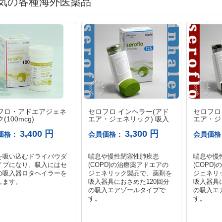
気の各種海外医薬品
フロ・アドエアジェネ
セロフロ インヘラー(アド
セロフロ
(100mcg)
エア・ジェネリック) 吸入
エア・ジ
器 125mcg
器 250m
3,400 円
3,300 円
価格：
会員価格：
会員価
を吸い込むドライバウダ
喘息や慢性閉塞性肺疾患
喘息や慢
イプになり、吸入にはセ
(COPD)の治療薬アドエアの
(COPD
の吸入器ロタヘイラーを
ジェネリック製品で、薬剤を
ジェネリ
します。
吸入器具におさめた120回分
吸入器具
の吸入エアゾールタイプで
の吸入エ
す。
す。