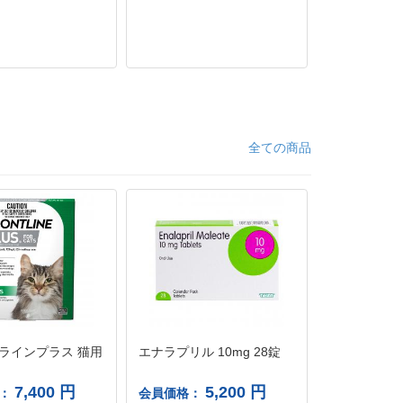
全ての商品
ラインプラス 猫用
エナラプリル 10mg 28錠
チバセン錠10
7,400 円
5,200 円
格：
会員価格：
会員価格：