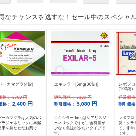
得なチャンスを逃すな！セール中のスペシャ
パーカマグラ(4錠)
エキシラー[5mg(30錠)]
レボフロッ
(100錠)
価格：
3700 円
通常価格：
6380 円
通常価
2,400 円
5,080 円
価格：
割引価格：
割引価
パーカマグラは人気のバ
エキシラー 5mgはシアリスジ
レボフロ
グラジェネリックに早漏
ェネリックですが、含有量が
炎・クラ
効果を持たせたお薬で
少なく負担が少ないタイプで
て、非常
す。
です。