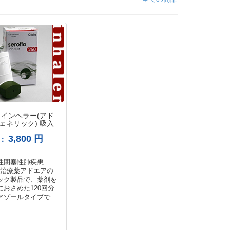
 インヘラー(アド
ェネリック) 吸入
cg
3,800 円
格：
性閉塞性肺疾患
)の治療薬アドエアの
ック製品で、薬剤を
におさめた120回分
アゾールタイプで