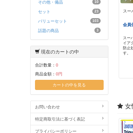
その他・備品
10
スー
セット
23
バリューセット
103
会員
話題の商品
3
スー
イア
防止
現在のカートの中
す。
合計数量：
0
商品金額：
0円
カートの中を見る
女
お問い合わせ
特定商取引法に基づく表記
プライバシーポリシー