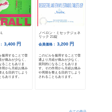
L
ノベロン・ミセッテジェネ
フェミロン 2
リック 21錠
3,400 円
3,200 円
格：
会員価格：
会員価格：
を服用することで普
このピルを服用することで普
このピルを服
経が痛みが少なく、
通より月経が痛みが少なく、
通より月経が
なることもありま
規則的になることもありま
規則的になる
作用から月経お痛み
す。その作用から月経お痛み
す。その作用
整える目的でしよう
や周期を整える目的でしよう
や周期を整え
ともあります。
されることもあります。
されることも
全ての商品