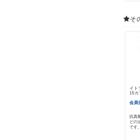
そ
イトラ
15
会員
抗真
どの
です