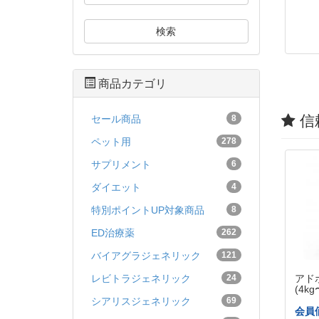
検索
商品カテゴリ
信
セール商品
8
ペット用
278
サプリメント
6
ダイエット
4
特別ポイントUP対象商品
8
ED治療薬
262
バイアグラジェネリック
121
レビトラジェネリック
24
アド
(4kg
シアリスジェネリック
69
会員