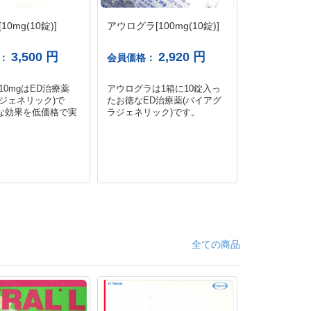
0mg(10錠)]
アウログラ[100mg(10錠)]
シルディグ
ー(40錠)
3,500 円
2,920 円
格：
会員価格：
会員価格：
10mgはED治療薬
アウログラは1箱に10錠入っ
早漏気味でも
ジェネリック)で
たお徳なED治療薬(バイアグ
違いなし!勃
な効果を低価格で実
ラジェネリック)です。
商品をまとめ
全ての商品