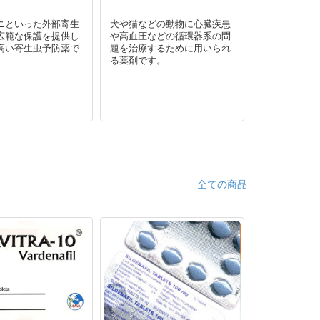
ニといった外部寄生
犬や猫などの動物に心臓疾患
ペット用のA
広範な保護を提供し
や高血圧などの循環器系の問
高い寄生虫予防薬で
題を治療するために用いられ
る薬剤です。
全ての商品