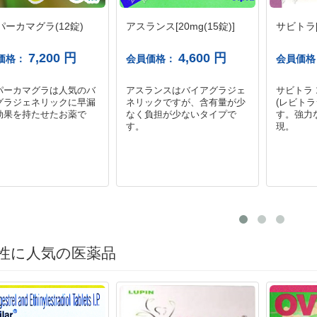
パーカマグラ(12錠)
アスランス[20mg(15錠)]
サビトラ[1
7,200 円
4,600 円
価格：
会員価格：
会員価
パーカマグラは人気のバ
アスランスはバイアグラジェ
サビトラ 
グラジェネリックに早漏
ネリックですが、含有量が少
(レビトラ
効果を持たせたお薬で
なく負担が少ないタイプで
す。強力
す。
現。
性に人気の医薬品