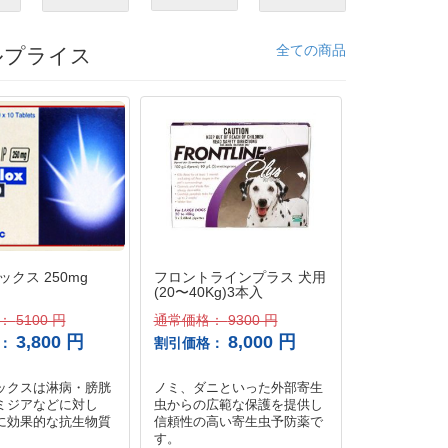
全ての商品
ルプライス
クス 250mg
フロントラインプラス 犬用
エキストラ 
(20〜40Kg)3本入
(4錠)
格：
5100 円
通常価格：
9300 円
通常価格：
6
3,800 円
8,000 円
格：
割引価格：
割引価格：
ックスは淋病・膀胱
ノミ、ダニといった外部寄生
エキストラス
ミジアなどに対し
虫からの広範な保護を提供し
強力な勃起効
に効果的な抗生物質
信頼性の高い寄生虫予防薬で
起持続時間を
す。