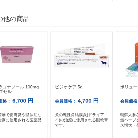
の他の商品
コナゾール 100mg
ビジオケア 5g
ボリュー
カプセル
6,700 円
4,700 円
価格：
会員価格：
会員価
菌剤で皮膚炎や脂漏症な
犬の乾性角結膜炎(ドライア
朝鮮人参
治療に使用される医薬品
イ)の治療に使用される眼軟膏
然ハーブ
。
です。
ス増大・