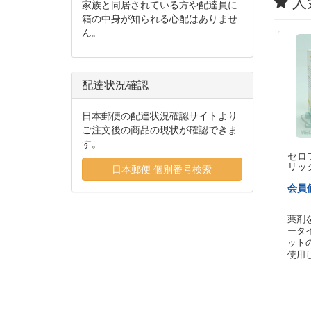
人
家族と同居されている方や配達員に
箱の中身が知られる心配はありませ
ん。
配達状況確認
日本郵便の配達状況確認サイトより
ご注文後の商品の現状が確認できま
す。
セロ
リック
日本郵便 個別番号検索
会員
薬剤
ータ
ット
使用