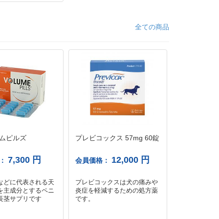
全ての商品
ムピルズ
プレビコックス 57mg 60錠
トロイイヤ
20ml
7,300 円
12,000 円
格：
会員価格：
会員価格：
などに代表される天
プレビコックスは犬の痛みや
耳内の殺菌お
を主成分とするペニ
炎症を軽減するための処方薬
持つ耳薬です
長茎サプリです
です。