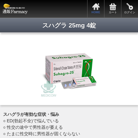
HOME
カート
ログイン
スハグラ 25mg 4錠
スハグラが有効な症状・悩み
○ ED(勃起不全)で悩んでいる
○ 性交の途中で男性器が萎える
○ たまに性交時に男性器が固くならない