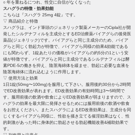
○ 年を重ねるにつれ、性交に自信がなくなった
スハグラの特徴・効果効能
こちらは『スハグラ 25mg 4錠』です。
▽ 商品紹介と特徴
スハグラは、インド筆頭のジェネリック製薬メーカーのCipla社が開
発したシルデナフィルを主成分とするED治療薬バイアグらの後発医
薬品(ジェネリック)です。バイアグらと同じ主成分のため、バイア
グらと同じく勃起力が特徴で、バイアグら同様の効果&効能である
にも関わらず、1錠あたりの価格がバイアグらの約5分の1という安
値が特徴です。バイアグらと同じ主成分であるシルデナフィルは酵
素PDE-5の働きを抑え、陰茎海綿体を緩ませ、勃起に必要な血液を
陰茎海綿体に流れ込むように作用します。
▽ 使用方法と効果
1日1錠(50mg〜100mg)を服用して下さい。服用後約30分から2時間
でED改善効果が表れます。ED改善効果の有効時間は3〜5時間で
す。服用前後の飲酒や飲食によりED改善効果が弱まりますので、ス
ハグラの効果を最大限に発揮させるためには服用前後の飲酒や飲食
をお控えください。またスハグラによるED改善効果は、主成分を同
じくするバイアグら同様に、性欲を掻き立てる催淫効果はなく、性
的刺激があった時に身体的に勃起させる勃起機能改善&補助効果で
す。