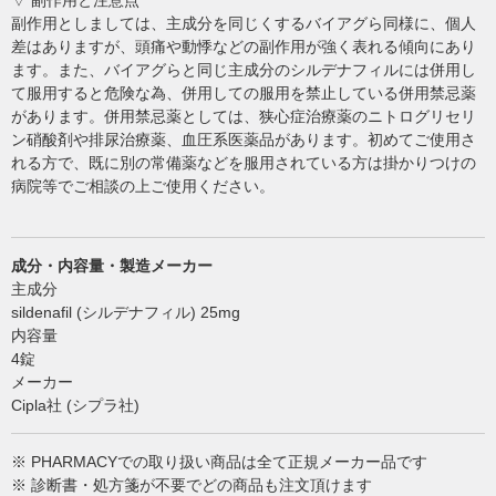
▽ 副作用と注意点
副作用としましては、主成分を同じくするバイアグら同様に、個人
差はありますが、頭痛や動悸などの副作用が強く表れる傾向にあり
ます。また、バイアグらと同じ主成分のシルデナフィルには併用し
て服用すると危険な為、併用しての服用を禁止している併用禁忌薬
があります。併用禁忌薬としては、狭心症治療薬のニトログリセリ
ン硝酸剤や排尿治療薬、血圧系医薬品があります。初めてご使用さ
れる方で、既に別の常備薬などを服用されている方は掛かりつけの
病院等でご相談の上ご使用ください。
成分・内容量・製造メーカー
主成分
sildenafil (シルデナフィル) 25mg
内容量
4錠
メーカー
Cipla社 (シプラ社)
※ PHARMACYでの取り扱い商品は全て正規メーカー品です
※ 診断書・処方箋が不要でどの商品も注文頂けます