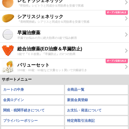
レビトラジェネリック
『即効性』レビトラと同成分＆同効果を安価で実感
シアリスジェネリック
『長時間持続』シアリスと同成分＆同効果を安価で実感
早漏治療薬
早漏でお悩みの方に絶大効果の1錠で悩み解消
総合治療薬(ED治療＆早漏防止)
1錠で『ＥＤ改善』『早漏防止』の2つの効果
バリューセット
100錠・80錠・60錠など大量セット買いで大幅値引き
サポートメニュー
カートの中身
全商品一覧
会員ログイン
新規会員登録
関税・税関手続きについて
お支払・発送について
プライバシーポリシー
特定商取引法表記