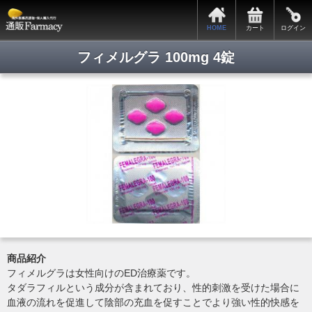
サポートメニュー
HOME
カート
ログイン
カートの中身
全商品一覧
フィメルグラ 100mg 4錠
会員ログイン
新規会員登録
関税・税関手続きについて
お支払・発送について
プライバシーポリシー
特定商取引法表記
よくある質問
お問い合わせ
商品紹介
Copyright © 2014. 通販ファーマシー All rights reserved.
フィメルグラは女性向けのED治療薬です。
タダラフィルという成分が含まれており、性的刺激を受けた場合に
血液の流れを促進して陰部の充血を促すことでより強い性的快感を