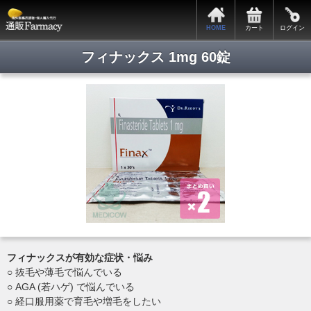
サポートメニュー
HOME
カート
ログイン
カートの中身
全商品一覧
フィナックス 1mg 60錠
会員ログイン
新規会員登録
関税・税関手続きについて
お支払・発送について
プライバシーポリシー
特定商取引法表記
よくある質問
お問い合わせ
フィナックスが有効な症状・悩み
Copyright © 2014. 通販ファーマシー All rights reserved.
○ 抜毛や薄毛で悩んでいる
○ AGA (若ハゲ) で悩んでいる
○ 経口服用薬で育毛や増毛をしたい