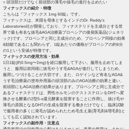
○ 頭頂部だけでなく前頭部の薄毛や抜毛の進行を止めたい
フィナックスの紹介・特徴
こちらは『フィナックス 1mg 60錠』です。
フィナックスは、米国を母体とするインドのDr. Reddy’s
Laboratories社が開発しており、フィナステリドを主成分とする世
界で最も有名な抜毛&AGA治療薬プロペシアの後発医薬品(ジェネリ
ック)です。プロペシアと同じ主成分のため、プロペシア同様の効果
&効能であるにも関わらず、1錠あたりの価格がプロペシアの約6分
の1という安値が特徴です。
フィナックスの使用方法・効果
1日1錠(約0.5mg〜2mg)を経口服用して下さい。服用を止めてしま
うと、服用以前同様に抜毛やうす毛&AGAが進行してしまうため、
服用しつづけることが大切です。また、ロゲインなど有名なAGA&
うす毛治療薬の塗布外用薬の頭頂部のみのAGA治療の効果と違い、
前頭部にもAGA治療の効果があります。プロペシアと同じ主成分で
あるフィナステリドは、男性ホルモンのテストステロンをDHTへ変
換させる酵素の2型5-α還元酵素を阻害することに作用し、抜け毛や
薄毛の原因となるDHTの生成を阻害する働きだけでなく、臨床試験
で服用者の多くに発毛が認められたため毛生え薬(育毛剤&増毛剤)と
しても広く認知されています。
フィナックスの副作用・注意点