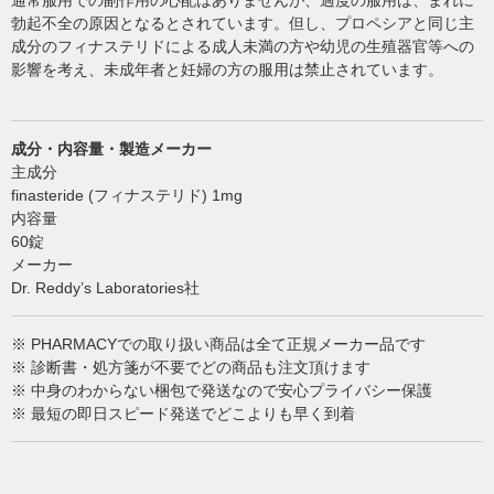
通常服用での副作用の心配はありませんが、過度の服用は、まれに
勃起不全の原因となるとされています。但し、プロペシアと同じ主
成分のフィナステリドによる成人未満の方や幼児の生殖器官等への
影響を考え、未成年者と妊婦の方の服用は禁止されています。
成分・内容量・製造メーカー
主成分
finasteride (フィナステリド) 1mg
内容量
60錠
メーカー
Dr. Reddy’s Laboratories社
※ PHARMACYでの取り扱い商品は全て正規メーカー品です
※ 診断書・処方箋が不要でどの商品も注文頂けます
※ 中身のわからない梱包で発送なので安心プライバシー保護
※ 最短の即日スピード発送でどこよりも早く到着