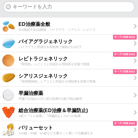
ED治療薬全般
ED(勃起不全)治療薬・バイアグラ・シアリス・レビトラ
バイアグラジェネリック
バイアグラと同成分＆同効果で値段が1/3以下
レビトラジェネリック
『即効性』レビトラと同成分＆同効果を安価で実感
シアリスジェネリック
『長時間持続』シアリスと同成分＆同効果を安価で実感
早漏治療薬
早漏でお悩みの方に絶大効果の1錠で悩み解消
総合治療薬(ED治療＆早漏防止)
1錠で『ＥＤ改善』『早漏防止』の2つの効果
バリューセット
100錠・80錠・60錠など大量セット買いで大幅値引き