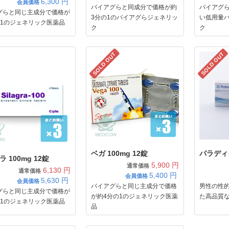
6,300
円
会員価格
バイアグらと同成分で価格が約
バイアグ
グらと同じ主成分で価格が
3分の1のバイアグらジェネリッ
い低用量
の1のジェネリック医薬品
ク
ク
SOLD OUT
SOLD OUT
ベガ 100mg 12錠
パラディグ
 100mg 12錠
5,900 円
通常価格
6,130 円
通常価格
5,400
円
会員価格
5,630
円
会員価格
バイアグらと同じ主成分で価格
男性の性
グらと同じ主成分で価格が
が約4分の1のジェネリック医薬
た高品質
の1のジェネリック医薬品
品