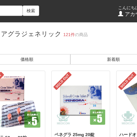
こんにち
検索
アカ
イアグラジェネリック
121件
の商品
価格順
新着順
UT
SOLD OUT
SOLD OUT
ペネグラ 25mg 20錠
ハードオン