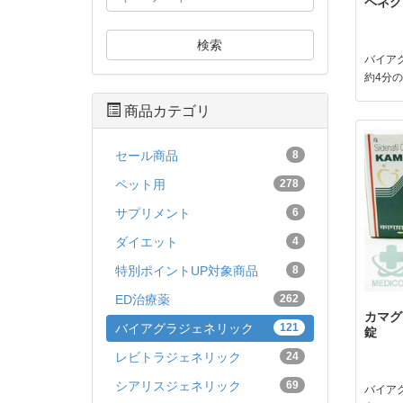
ペネグラ
検索
バイア
約4分
商品カテゴリ
セール商品
8
ペット用
278
サプリメント
6
ダイエット
4
特別ポイントUP対象商品
8
ED治療薬
262
カマグラ
バイアグラジェネリック
121
錠
レビトラジェネリック
24
シアリスジェネリック
69
バイア