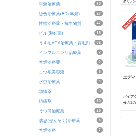
名なバ
早漏治療薬
30
総合治療薬(ED+早漏)
27
SOLD O
性病治療薬・抗生物質
47
ピル(避妊薬)
15
うす毛AGA治療薬・育毛剤
62
インフルエンザ治療薬
2
禁煙治療薬
2
まつ毛美容液
6
エディグ
水虫治療薬
4
頭痛薬
3
バイア
鎮痛剤
10
分の1
うつ病治療薬
26
喘息(ぜんそく)治療薬
4
禁煙治療
7