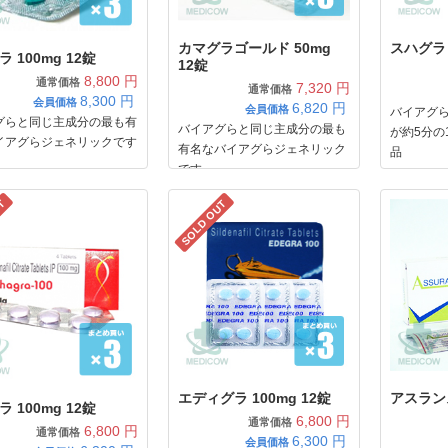
カマグラゴールド 50mg
スハグラ 
 100mg 12錠
12錠
8,800 円
通常価格
7,320 円
通常価格
8,300
円
会員価格
6,820
円
会員価格
バイアグ
グらと同じ主成分の最も有
バイアグらと同じ主成分の最も
が約5分の
イアグらジェネリックです
有名なバイアグらジェネリック
品
です
UT
SOLD OUT
エディグラ 100mg 12錠
アスランス
 100mg 12錠
6,800 円
通常価格
6,800 円
通常価格
6,300
円
会員価格