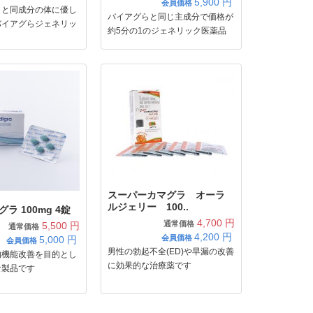
5,900
円
会員価格
らと同成分の体に優し
バイアグらと同じ主成分で価格が
バイアグらジェネリッ
約5分の1のジェネリック医薬品
スーパーカマグラ オーラ
ルジェリー 100..
ラ 100mg 4錠
4,700 円
通常価格
5,500 円
通常価格
4,200
円
会員価格
5,000
円
会員価格
男性の勃起不全(ED)や早漏の改善
的機能改善を目的とし
に効果的な治療薬です
な製品です