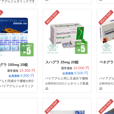
イアグらジェネリックです
UT
SOLD OUT
SOLD OUT
スハグラ 25mg 20錠
ペネグラ 
ラ 100mg 20錠
10,000 円
通常価格
10,300 円
通常価格
9,500
円
会員価格
9,800
円
会員価格
バイアグらと同じ主成分で価格
バイアグ
グらと同成分で価格が約3
が約5分の1のジェネリック医薬
が約4分の
のバイアグらジェネリック
品
品
SOLD OUT
SOLD OUT