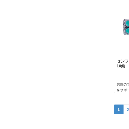
センフォ
10錠
男性の
をサポ
1