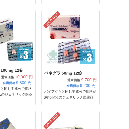
SOLD OUT
100mg 12錠
ペネグラ 50mg 12錠
10,000 円
通常価格
9,700 円
通常価格
9,500
円
会員価格
9,200
円
会員価格
らと同じ主成分で価格
バイアグらと同じ主成分で価格が
1のジェネリック医薬
約4分の1のジェネリック医薬品
SOLD OUT