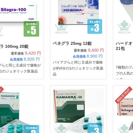
ペネグラ 25mg 12錠
ハードオン
 100mg 20錠
21包
9,400 円
通常価格
9,420 円
通常価格
8,900
円
会員価格
8,920
円
会員価格
バイアグらと同じ主成分で価格
グらと同じ主成分で価格が
7種類の
が約4分の1のジェネリック医薬
の1のジェネリック医薬品
プの人気
品
ック
UT
SOLD OUT