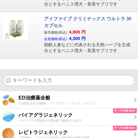
分とするペニス増大・長茎サプリです
アイファイブ クリミナックス ウルトラ 30
カプセル
4,800
円
販売価格(税込):
4,300
円
会員価格(税込):
朝鮮人参などに代表される天然ハーブを主成
分とするペニス増大・長茎サプリです
ED治療薬全般
ED(勃起不全)治療薬・バイアグラ・シアリス・レビトラ
バイアグラジェネリック
バイアグラと同成分＆同効果で値段が1/3以下
レビトラジェネリック
『即効性』レビトラと同成分＆同効果を安価で実感