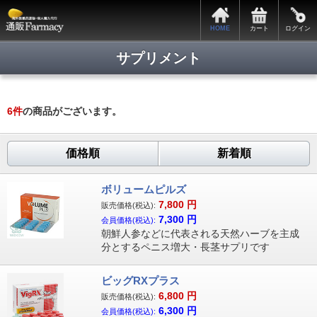
HOME
カート
ログイン
サプリメント
6
件
の商品がございます。
価格順
新着順
ボリュームピルズ
7,800
円
販売価格(税込):
7,300
円
会員価格(税込):
朝鮮人参などに代表される天然ハーブを主成
分とするペニス増大・長茎サプリです
ビッグRXプラス
6,800
円
販売価格(税込):
6,300
円
会員価格(税込):