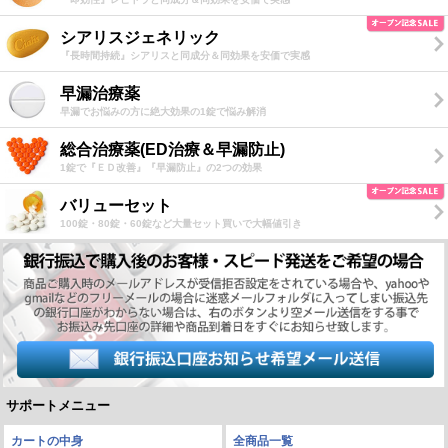
シアリスジェネリック
『長時間持続』シアリスと同成分＆同効果を安価で実感
早漏治療薬
早漏でお悩みの方に絶大効果の1錠で悩み解消
総合治療薬(ED治療＆早漏防止)
1錠で『ＥＤ改善』『早漏防止』の2つの効果
バリューセット
100錠・80錠・60錠など大量セット買いで大幅値引き
サポートメニュー
カートの中身
全商品一覧