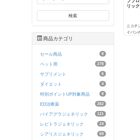
ブプロ
リック) 
検索
ニコチ
イバン
商品カテゴリ
セール商品
8
ペット用
278
サプリメント
6
ダイエット
4
特別ポイントUP対象商品
8
ED治療薬
262
バイアグラジェネリック
121
レビトラジェネリック
24
シアリスジェネリック
69