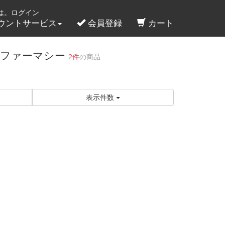
は。ログイン
ウントサービス
会員登録
カート
通販ファーマシー
2件
の商品
表示件数