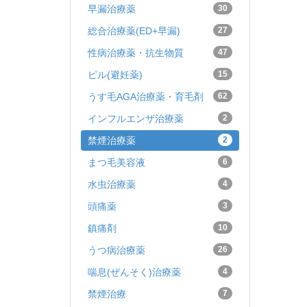
早漏治療薬
30
総合治療薬(ED+早漏)
27
性病治療薬・抗生物質
47
ピル(避妊薬)
15
うす毛AGA治療薬・育毛剤
62
インフルエンザ治療薬
2
禁煙治療薬
2
まつ毛美容液
6
水虫治療薬
4
頭痛薬
3
鎮痛剤
10
うつ病治療薬
26
喘息(ぜんそく)治療薬
4
禁煙治療
7