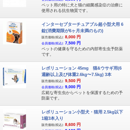
ペット用の特に犬と猫の細菌感染症の治療に
使用される抗生物質です。
インターセプターチュアブル超小型犬用 6
錠(消費期限が6ヶ月未満のもの)
8,000
円
販売価格(税込):
7,500
円
会員価格(税込):
ペットの健康を守るための内部寄生虫予防薬
です。
レボリューション 45mg 猫&ウサギ用(6
週齢以上及び体重2.6kg〜7.5kg) 3本
9,500
円
販売価格(税込):
9,000
円
会員価格(税込):
広範な寄生虫からペットを保護するための予
防薬です。
レボリューション小型犬・猫用 2.5kg以下
1箱3本入り
8,600
円
販売価格(税込):