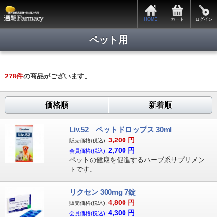
HOME
カート
ログイン
ペット用
278
件
の商品がございます。
価格順
新着順
Liv.52 ペットドロップス 30ml
3,200
円
販売価格(税込):
2,700
円
会員価格(税込):
ペットの健康を促進するハーブ系サプリメン
トです。
リクセン 300mg 7錠
4,800
円
販売価格(税込):
4,300
円
会員価格(税込):