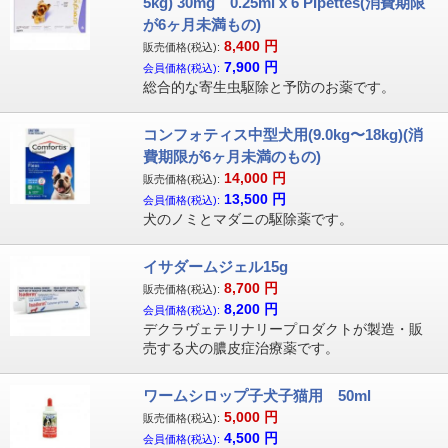
5kg) 30mg 0.25ml x 6 PIpettes(消費期限
が6ヶ月未満もの)
8,400
円
販売価格(税込):
7,900
円
会員価格(税込):
総合的な寄生虫駆除と予防のお薬です。
コンフォティス中型犬用(9.0kg〜18kg)(消
費期限が6ヶ月未満のもの)
14,000
円
販売価格(税込):
13,500
円
会員価格(税込):
犬のノミとマダニの駆除薬です。
イサダームジェル15g
8,700
円
販売価格(税込):
8,200
円
会員価格(税込):
デクラヴェテリナリープロダクトが製造・販
売する犬の膿皮症治療薬です。
ワームシロップ子犬子猫用 50ml
5,000
円
販売価格(税込):
4,500
円
会員価格(税込):