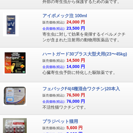
外部の寄生虫から保護するための薬です。
アイボメック注 100ml
24,000
円
販売価格(税込):
23,500
円
会員価格(税込):
寄生虫に対して効果を発揮するイベルメクチ
ンが含まれた注射用の動物用医薬品です。
ハートガード30プラス大型犬用(23〜45kg)
14,500
円
販売価格(税込):
14,000
円
会員価格(税込):
心臓寄生虫予防に特化した駆除薬です。
フェバックF4(4種混合ワクチン)20本入
76,500
円
販売価格(税込):
76,000
円
会員価格(税込):
不活性猫ワクチンです。
プラジベット猫用
5,600
円
販売価格(税込):