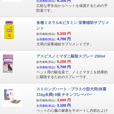
8,100
円
会員価格(税込):
広範な寄生虫からペットを保護するための予
防薬です。
各種ミネラル&ビタミン 栄養補助サプリメ
ント
5,200
円
販売価格(税込):
4,700
円
会員価格(税込):
犬用の栄養補給サプリメントです。
アスピスノミマダニ駆除スプレー 250ml
6,200
円
販売価格(税込):
5,700
円
会員価格(税込):
ペット用の駆虫薬で、ノミとマダニを効果的
に駆除するためのスプレーです。
ストロングハート・プラス小型犬用(体重
11kg未満) 6個 チキンフレーバー
3,600
円
販売価格(税込):
3,100
円
会員価格(税込):
ペットの心臓の健康をサポートし内部および