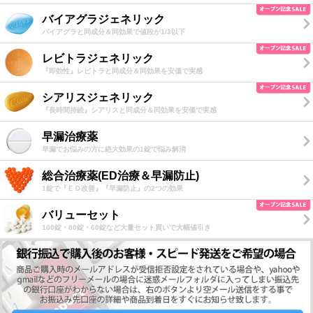
バイアグラジェネリック
バイアグラと同成分＆同効果で値段が1/3以下
レビトラジェネリック
『即効性』レビトラと同成分＆同効果を安価で実感
シアリスジェネリック
『長時間持続』シアリスと同成分＆同効果を安価で実感
早漏治療薬
早漏でお悩みの方に絶大効果の1錠で悩み解消
総合治療薬(ED治療＆早漏防止)
1錠で『ＥＤ改善』『早漏防止』の2つの効果
バリューセット
100錠・80錠・60錠など大量セット買いで大幅値引き