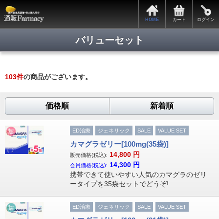
HOME
カート
ログイン
バリューセット
103
件
の商品がございます。
価格順
新着順
ED治療
ジェネリック
SALE
VALUE SET
カマグラゼリー[100mg(35袋)]
14,800
円
販売価格(税込):
14,300
円
会員価格(税込):
携帯できて使いやすい人気のカマグラのゼリ
ータイプを35袋セットでどうぞ!
ED治療
ジェネリック
SALE
VALUE SET