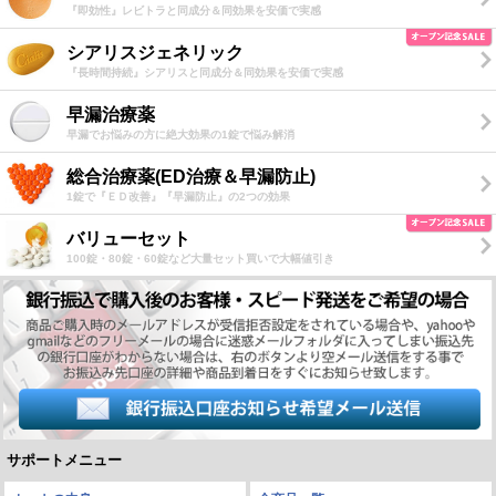
『即効性』レビトラと同成分＆同効果を安価で実感
シアリスジェネリック
『長時間持続』シアリスと同成分＆同効果を安価で実感
早漏治療薬
早漏でお悩みの方に絶大効果の1錠で悩み解消
総合治療薬(ED治療＆早漏防止)
1錠で『ＥＤ改善』『早漏防止』の2つの効果
バリューセット
100錠・80錠・60錠など大量セット買いで大幅値引き
サポートメニュー