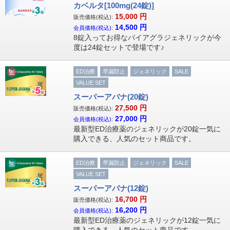
カベルタ[100mg(24錠)]
15,000
円
販売価格(税込):
14,500
円
会員価格(税込):
8錠入ってお得なバイアグラジェネリックが今
度は24錠セットで登場です♪
ED治療
早漏防止
ジェネリック
SALE
VALUE SET
スーパーアバナ(20錠)
27,500
円
販売価格(税込):
27,000
円
会員価格(税込):
最新型ED治療薬のジェネリックが20錠一気に
購入できる、人気のセット商品です。
ED治療
早漏防止
ジェネリック
SALE
VALUE SET
スーパーアバナ(12錠)
16,700
円
販売価格(税込):
16,200
円
会員価格(税込):
最新型ED治療薬のジェネリックが12錠一気に