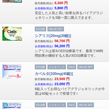
6,300
円
販売価格(税込):
5,800
円
会員価格(税込):
安定した人気と高い効果を誇るバイアグラジ
ェネリックを3箱一度に購入できます。
ED治療
VALUE SET
シアリス[20mg(28錠)]
56,700
円
販売価格(税込):
56,200
円
会員価格(税込):
シアリスは第3のED治療薬です。最長で48時
間効果が継続する人気のED治療薬です。
ED治療
ジェネリック
SALE
VALUE SET
カベルタ[100mg(40錠)]
23,500
円
販売価格(税込):
23,000
円
会員価格(税込):
8錠入ってお得なバイアグラジェネリックが今
度は40錠セットで登場です♪
ED治療
ジェネリック
SALE
VALUE SET