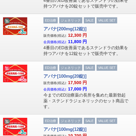
4番目のED改善薬であるステンドラの効果を
持つアバナを20錠セットで販売中です。
ED治療
ジェネリック
SALE
VALUE SET
アバナ[200mg(12錠)]
12,300
円
販売価格(税込):
11,800
円
会員価格(税込):
4番目のED改善薬であるステンドラの効果を
持つアバナを12錠セットで販売中です。
ED治療
ジェネリック
SALE
VALUE SET
アバナ[100mg(20錠)]
17,500
円
販売価格(税込):
17,000
円
会員価格(税込):
今までのED治療薬の長所を集めた最新勃起
薬・ステンドラジェネリックのセット商品で
す。
ED治療
ジェネリック
SALE
VALUE SET
アバナ[100mg(12錠)]
10,700
円