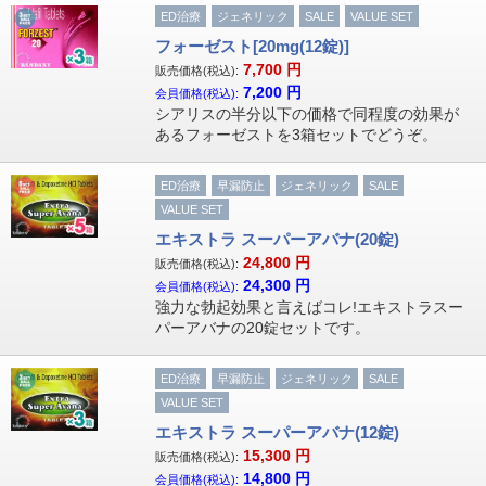
ED治療
ジェネリック
SALE
VALUE SET
フォーゼスト[20mg(12錠)]
7,700
円
販売価格(税込):
7,200
円
会員価格(税込):
シアリスの半分以下の価格で同程度の効果が
あるフォーゼストを3箱セットでどうぞ。
ED治療
早漏防止
ジェネリック
SALE
VALUE SET
エキストラ スーパーアバナ(20錠)
24,800
円
販売価格(税込):
24,300
円
会員価格(税込):
強力な勃起効果と言えばコレ!エキストラスー
パーアバナの20錠セットです。
ED治療
早漏防止
ジェネリック
SALE
VALUE SET
エキストラ スーパーアバナ(12錠)
15,300
円
販売価格(税込):
14,800
円
会員価格(税込):