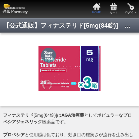
HOME
カート
ログイン
【公式通販】フィナステリド[5mg(84錠)] プロペシア/最安値通販/正規品保証/即日発送/即日通販/Pmart/通販ファーマシー
フィナステリド
[5mg(84錠)]は
AGA治療薬
としてポピュラーな
プロ
ペシアジェネリック
医薬品です。
プロペシア
と使用感は似ており、効き目の確実さが流行を生み出し