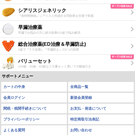
シアリスジェネリック
『長時間持続』シアリスと同成分＆同効果を安価で実感
早漏治療薬
早漏でお悩みの方に絶大効果の1錠で悩み解消
総合治療薬(ED治療＆早漏防止)
1錠で『ＥＤ改善』『早漏防止』の2つの効果
バリューセット
100錠・80錠・60錠など大量セット買いで大幅値引き
サポートメニュー
カートの中身
全商品一覧
会員ログイン
新規会員登録
関税・税関手続きについて
お支払・発送について
プライバシーポリシー
特定商取引法表記
よくある質問
お問い合わせ