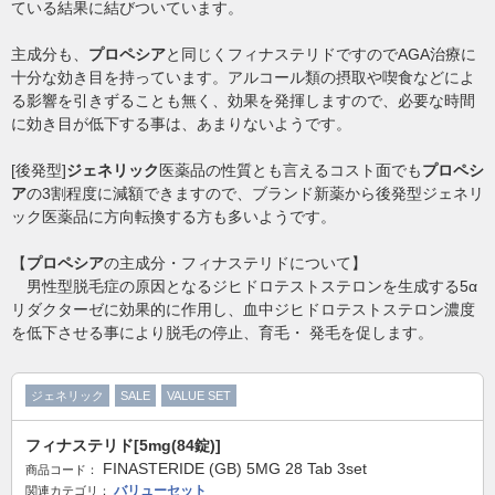
ている結果に結びついています。
主成分も、
プロペシア
と同じくフィナステリドですのでAGA治療に
十分な効き目を持っています。アルコール類の摂取や喫食などによ
る影響を引きずることも無く、効果を発揮しますので、必要な時間
に効き目が低下する事は、あまりないようです。
[後発型]
ジェネリック
医薬品の性質とも言えるコスト面でも
プロペシ
ア
の3割程度に減額できますので、ブランド新薬から後発型ジェネリ
ック医薬品に方向転換する方も多いようです。
【
プロペシア
の主成分・フィナステリドについて】
男性型脱毛症の原因となるジヒドロテストステロンを生成する5α
リダクターゼに効果的に作用し、血中ジヒドロテストステロン濃度
を低下させる事により脱毛の停止、育毛・ 発毛を促します。
ジェネリック
SALE
VALUE SET
フィナステリド[5mg(84錠)]
FINASTERIDE (GB) 5MG 28 Tab 3set
商品コード：
バリューセット
関連カテゴリ：