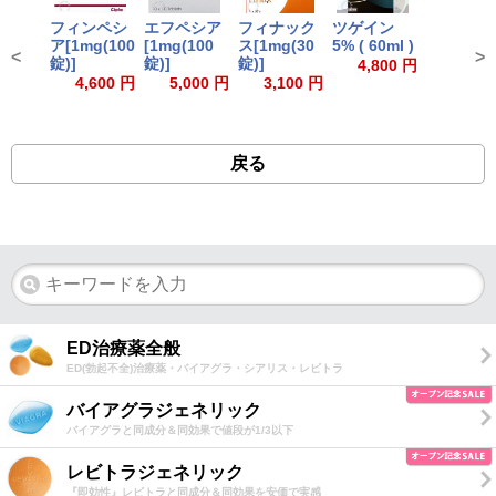
フィンペシ
エフペシア
フィナック
ツゲイン
ア[1mg(100
[1mg(100
ス[1mg(30
5% ( 60ml )
<
>
錠)]
錠)]
錠)]
4,800 円
4,600 円
5,000 円
3,100 円
戻る
ED治療薬全般
ED(勃起不全)治療薬・バイアグラ・シアリス・レビトラ
バイアグラジェネリック
バイアグラと同成分＆同効果で値段が1/3以下
レビトラジェネリック
『即効性』レビトラと同成分＆同効果を安価で実感