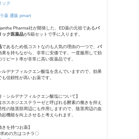
リック
薬 通販 pmart
jantha Pharma社が開発した、ED薬の元祖である
バ
リック医薬品
が5箱セットで手に入ります。
品
であるため低コストなのも人気の理由の一つで、
バ
効果を持ちながら、非常に安価です。一度服用して効
のリピート率が非常に高い医薬品です。
シルデナフィルクエン酸塩を含んでいますので、効果
でも信頼性が高いお薬です。
分・シルデナフィルクエン酸塩について】
ホスホジエステラーゼと呼ばれる酵素の働きを抑え
男性の陰茎部周辺にも作用しますので、陰茎周辺の血
勃起機能を向上させると考えられます。
働きを持つお薬】
お求めの方はコチラ〇