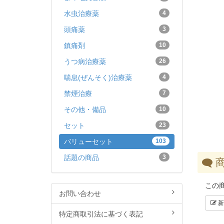
水虫治療薬
4
頭痛薬
3
鎮痛剤
10
うつ病治療薬
26
喘息(ぜんそく)治療薬
4
禁煙治療
7
その他・備品
10
セット
23
バリューセット
103
話題の商品
3
商
この
お問い合わせ
新
特定商取引法に基づく表記