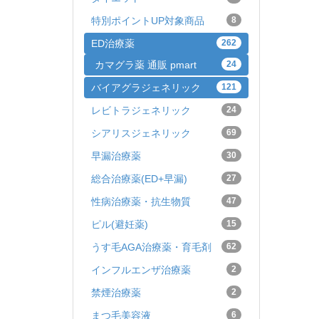
特別ポイントUP対象商品
8
ED治療薬
262
カマグラ薬 通販 pmart
24
バイアグラジェネリック
121
レビトラジェネリック
24
シアリスジェネリック
69
早漏治療薬
30
総合治療薬(ED+早漏)
27
性病治療薬・抗生物質
47
ピル(避妊薬)
15
うす毛AGA治療薬・育毛剤
62
インフルエンザ治療薬
2
禁煙治療薬
2
まつ毛美容液
6