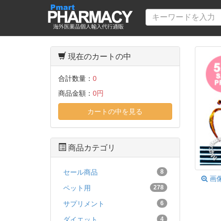
現在のカートの中
合計数量：
0
商品金額：
0円
カートの中を見る
商品カテゴリ
セール商品
8
画
ペット用
278
サプリメント
6
ダイエット
4