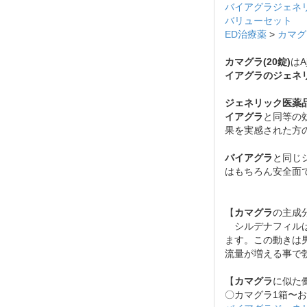
バイアグラジェネ
バリューセット
ED治療薬
>
カマグラ
カマグラ(20錠)
はA
イアグラのジェネ
ジェネリック医薬
イアグラ
と同等の
果を実感された方
バイアグラ
と同じ
はもちろん安全面
【
カマグラ
の主成
シルデナフィルは
ます。この動きは
流量が増える事で
【
カマグラ
に似た
〇カマグラ1箱〜