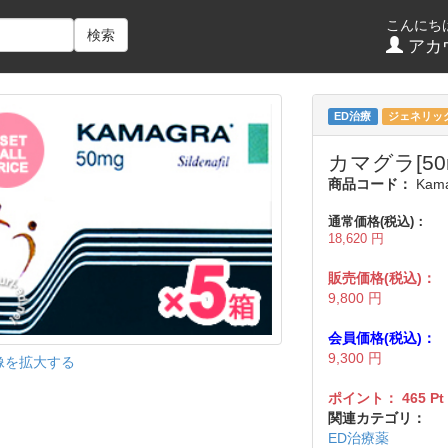
こんにち
検索
アカ
ED治療
ジェネリッ
カマグラ[50m
商品コード：
Kama
通常価格(税込)：
18,620
円
販売価格(税込)：
9,800
円
会員価格(税込)：
9,300
円
像を拡大する
ポイント：
465
Pt
関連カテゴリ：
ED治療薬