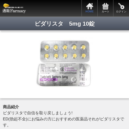
サポートメニュー
HOME
カート
ログイン
カートの中身
全商品一覧
ビダリスタ 5mg 10錠
会員ログイン
新規会員登録
関税・税関手続きについて
お支払・発送について
プライバシーポリシー
特定商取引法表記
よくある質問
お問い合わせ
商品紹介
Copyright © 2014. 通販ファーマシー All rights reserved.
ビダリスタで自信を取り戻しましょう!
ED(勃起不全)にお悩みの方におすすめの医薬品それがビダリスタで
す。