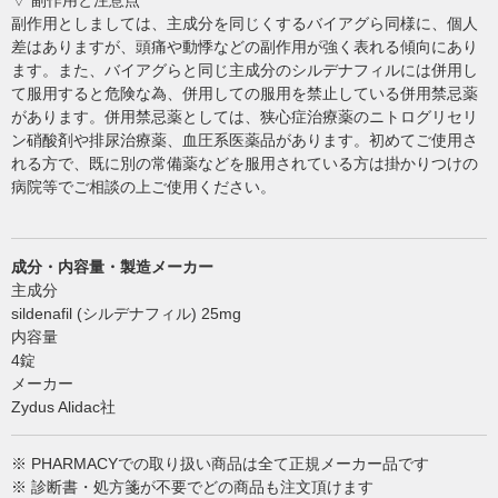
▽ 副作用と注意点
副作用としましては、主成分を同じくするバイアグら同様に、個人
差はありますが、頭痛や動悸などの副作用が強く表れる傾向にあり
ます。また、バイアグらと同じ主成分のシルデナフィルには併用し
て服用すると危険な為、併用しての服用を禁止している併用禁忌薬
があります。併用禁忌薬としては、狭心症治療薬のニトログリセリ
ン硝酸剤や排尿治療薬、血圧系医薬品があります。初めてご使用さ
れる方で、既に別の常備薬などを服用されている方は掛かりつけの
病院等でご相談の上ご使用ください。
成分・内容量・製造メーカー
主成分
sildenafil (シルデナフィル) 25mg
内容量
4錠
メーカー
Zydus Alidac社
※ PHARMACYでの取り扱い商品は全て正規メーカー品です
※ 診断書・処方箋が不要でどの商品も注文頂けます