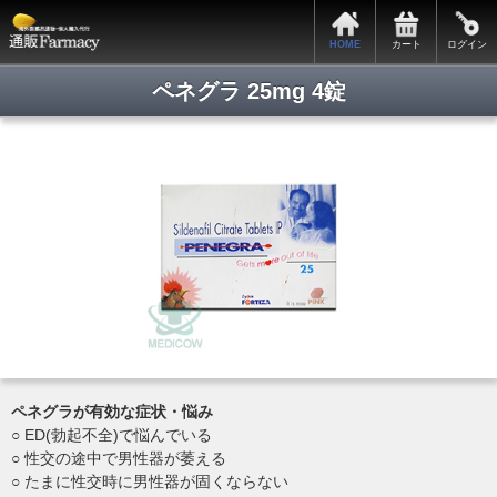
HOME
カート
ログイン
ペネグラ 25mg 4錠
ペネグラが有効な症状・悩み
○ ED(勃起不全)で悩んでいる
○ 性交の途中で男性器が萎える
○ たまに性交時に男性器が固くならない