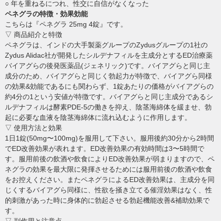
○ 年を重ねるにつれ、性交に自信がなくなった
ペネグラの特徴・効果効能
こちらは『ペネグラ 25mg 4錠』です。
▽ 商品紹介と特徴
ペネグラは、インドの大手製薬グループのZydusグループの1社の
Zydus Alidac社が開発したシルデナフィルを主成分とするED治療薬
バイアグらの後発医薬品(ジェネリック)です。バイアグらと同じ主
成分のため、バイアグらと同じく勃起力が特徴で、バイアグら同様
の効果&効能であるにも関わらず、1錠あたりの価格がバイアグらの
約4分の1という安値が特徴です。バイアグらと同じ主成分であるシ
ルデナフィルは酵素PDE-5の働きを抑え、陰茎海綿体を緩ませ、勃
起に必要な血液を陰茎海綿体に流れ込むように作用します。
▽ 使用方法と効果
1日1錠(50mg〜100mg)を服用して下さい。服用後約30分から2時間
でED改善効果が表れます。ED改善効果の有効時間は3〜5時間で
す。服用前後の飲酒や飲食によりED改善効果が弱まりますので、ペ
ネグラの効果を最大限に発揮させるためには服用前後の飲酒や飲食
をお控えください。またペネグラによるED改善効果は、主成分を同
じくするバイアグら同様に、性欲を掻き立てる催淫効果はなく、性
的刺激があった時に身体的に勃起させる勃起機能改善&補助効果で
す。