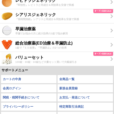
レビトラジェネリック
『即効性』レビトラと同成分＆同効果を安価で実感
シアリスジェネリック
『長時間持続』シアリスと同成分＆同効果を安価で実感
早漏治療薬
早漏でお悩みの方に絶大効果の1錠で悩み解消
総合治療薬(ED治療＆早漏防止)
1錠で『ＥＤ改善』『早漏防止』の2つの効果
バリューセット
100錠・80錠・60錠など大量セット買いで大幅値引き
サポートメニュー
カートの中身
全商品一覧
会員ログイン
新規会員登録
関税・税関手続きについて
お支払・発送について
プライバシーポリシー
特定商取引法表記