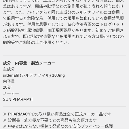
副作用としましては、主成分を同じくするバイアグら同様に、個人
差はありますが、頭痛や動悸などの副作用が強く表れる傾向にあり
ます。また、バイアグらと同じ主成分のシルデナフィルには併用し
て服用すると危険な為、併用しての服用を禁止している併用禁忌薬
があります。併用禁忌薬としては、狭心症治療薬のニトログリセリ
ン硝酸剤や排尿治療薬、血圧系医薬品があります。初めてご使用さ
れる方で、既に別の常備薬などを服用されている方は掛かりつけの
病院等でご相談の上ご使用ください。
成分・内容量・製造メーカー
主成分
sildenafil (シルデナフィル) 100mg
内容量
20錠
メーカー
SUN PHARMA社
※ PHARMACYでの取り扱い商品は全て正規メーカー品です
※ 診断書・処方箋が不要でどの商品も注文頂けます
※ 中身のわからない梱包で発送なので安心プライバシー保護