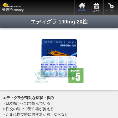
サポートメニュー
HOME
カート
ログイン
カートの中身
全商品一覧
エディグラ 100mg 20錠
会員ログイン
新規会員登録
関税・税関手続きについて
お支払・発送について
プライバシーポリシー
特定商取引法表記
よくある質問
お問い合わせ
エディグラが有効な症状・悩み
Copyright © 2014. 通販ファーマシー All rights reserved.
○ ED(勃起不全)で悩んでいる
○ 性交の途中で男性器が萎える
○ たまに性交時に男性器が固くならない