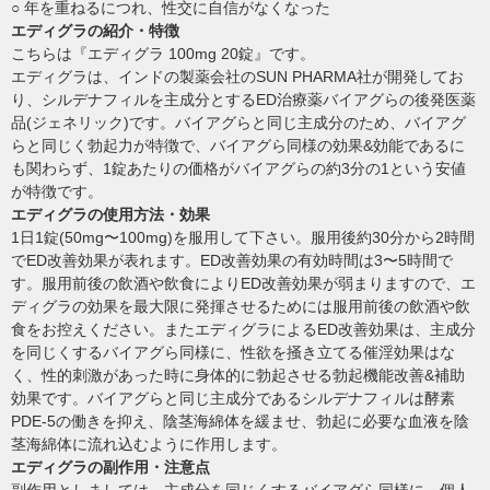
○ 年を重ねるにつれ、性交に自信がなくなった
エディグラの紹介・特徴
こちらは『エディグラ 100mg 20錠』です。
エディグラは、インドの製薬会社のSUN PHARMA社が開発してお
り、シルデナフィルを主成分とするED治療薬バイアグらの後発医薬
品(ジェネリック)です。バイアグらと同じ主成分のため、バイアグ
らと同じく勃起力が特徴で、バイアグら同様の効果&効能であるに
も関わらず、1錠あたりの価格がバイアグらの約3分の1という安値
が特徴です。
エディグラの使用方法・効果
1日1錠(50mg〜100mg)を服用して下さい。服用後約30分から2時間
でED改善効果が表れます。ED改善効果の有効時間は3〜5時間で
す。服用前後の飲酒や飲食によりED改善効果が弱まりますので、エ
ディグラの効果を最大限に発揮させるためには服用前後の飲酒や飲
食をお控えください。またエディグラによるED改善効果は、主成分
を同じくするバイアグら同様に、性欲を掻き立てる催淫効果はな
く、性的刺激があった時に身体的に勃起させる勃起機能改善&補助
効果です。バイアグらと同じ主成分であるシルデナフィルは酵素
PDE-5の働きを抑え、陰茎海綿体を緩ませ、勃起に必要な血液を陰
茎海綿体に流れ込むように作用します。
エディグラの副作用・注意点