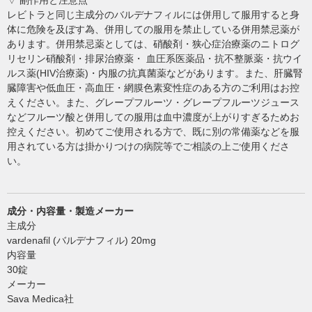
▽ 副作用と注意点
レビトラと同じ主成分のバルデナフィルには併用して服用すると身
体に危険を及ぼす為、併用しての服用を禁止している併用禁忌薬が
あります。併用禁忌薬としては、硝酸剤・狭心症治療薬のニトログ
リセリン硝酸剤・排尿治療薬・ 血圧系医薬品・抗不整脈薬・抗ウイ
ルス薬(HIV治療薬)・内服の抗真菌薬などがあります。また、肝臓腎
臓障害や低血圧・高血圧・網膜色素変性症のある方のご利用はお控
えください。また、グレープフルーツ・グレープフルーツジュース
などフルーツ酸と併用しての服用は血中濃度が上がりすぎるためお
控えください。初めてご使用される方で、既に別の常備薬などを服
用されている方は掛かりつけの病院等でご相談の上ご使用くださ
い。
成分・内容量・製造メーカー
主成分
vardenafil (バルデナフィル) 20mg
内容量
30錠
メーカー
Sava Medica社