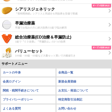
シアリスジェネリック
『長時間持続』シアリスと同成分＆同効果を安価で実感
早漏治療薬
早漏でお悩みの方に絶大効果の1錠で悩み解消
総合治療薬(ED治療＆早漏防止)
1錠で『ＥＤ改善』『早漏防止』の2つの効果
バリューセット
100錠・80錠・60錠など大量セット買いで大幅値引き
サポートメニュー
カートの中身
全商品一覧
会員ログイン
新規会員登録
関税・税関手続きについて
お支払・発送について
プライバシーポリシー
特定商取引法表記
よくある質問
お問い合わせ