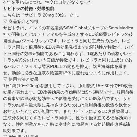
○ 年を重ねるにつれ、性交に自信がなくなった
サビトラの特徴・効果効能
こちらは『サビトラ 20mg 30錠』です。
▽ 商品紹介と特徴
サビトラは、インドの有名製薬SAVA GlobalグループのSava Medica
社が開発したバルデナフィルを主成分とするED治療薬レビトラの後
発医薬品(ジェネリック)です。レビトラと同じ主成分のため、レビ
トラと同じく服用後のED改善効果発揮までの即効性が特徴で、レビ
トラ同様の効果&効能であるにも関わらず、1錠あたりの価格がレビ
トラの約5分の1という安値が特徴です。レビトラと同じ主成分であ
るバルデナフィルは酵素PDE-5の働きを抑え、陰茎海綿体を緩ま
せ、勃起に必要な血液を陰茎海綿体に流れ込むように作用します。
▽ 使用方法と効果
1日1錠(10〜20mg)を服用して下さい。服用後約15〜30分でED改善
効果が表れます。ED改善効果の有効時間は5〜6時間です。服用前後
の食事や飲酒が勃起効果への影響を受けにくい医薬品ですが、サビ
トラの効果を最大限に発揮させるためには服用前後の飲酒や飲食を
お控えいただくのが無難です。またサビトラによるED改善効果は、
主成分を同じくするレビトラ同様に、性欲を掻き立てる催淫効果は
なく、性的刺激があった時に身体的に勃起させる勃起機能改善&補
助効果です。