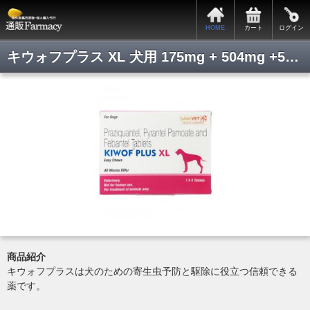
サポートメニュー
HOME
カート
ログイン
カートの中身
全商品一覧
キウォフプラス XL 犬用 175mg + 504mg +525mg 4 Tab
会員ログイン
新規会員登録
関税・税関手続きについて
お支払・発送について
プライバシーポリシー
特定商取引法表記
よくある質問
お問い合わせ
商品紹介
Copyright © 2014. 通販ファーマシー All rights reserved.
キウォフプラスは犬のための寄生虫予防と駆除に役立つ信頼できる
薬です。