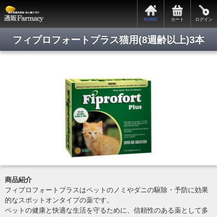
サポートメニュー
HOME
カート
ログイン
カートの中身
全商品一覧
フィプロフォートプラス猫用(8週齢以上)3本
会員ログイン
新規会員登録
関税・税関手続きについて
お支払・発送について
プライバシーポリシー
特定商取引法表記
よくある質問
お問い合わせ
商品紹介
Copyright © 2014. 通販ファーマシー All rights reserved.
フィプロフォートプラスはペットのノミやダニの駆除・予防に効果
的なスポットオンタイプの薬です。
ペットの健康と快適な生活を守るために、信頼性のある薬として多