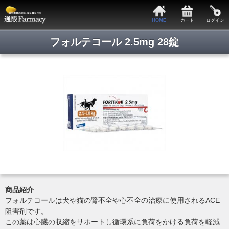
サポートメニュー
HOME
カート
ログイン
カートの中身
全商品一覧
フォルテコール 2.5mg 28錠
会員ログイン
新規会員登録
関税・税関手続きについて
お支払・発送について
プライバシーポリシー
特定商取引法表記
よくある質問
お問い合わせ
商品紹介
Copyright © 2014. 通販ファーマシー All rights reserved.
フォルテコールは犬や猫の腎不全や心不全の治療に使用されるACE
阻害剤です。
この薬は心臓の収縮をサポートし循環系に負荷をかける負荷を軽減