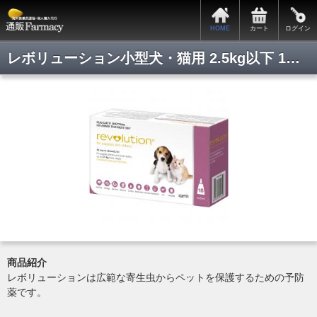
サポートメニュー
HOME
カート
ログイン
カートの中身
全商品一覧
レボリューション小型犬・猫用 2.5kg以下 1箱3本入り
会員ログイン
新規会員登録
関税・税関手続きについて
お支払・発送について
プライバシーポリシー
特定商取引法表記
よくある質問
お問い合わせ
商品紹介
Copyright © 2014. 通販ファーマシー All rights reserved.
レボリューションは広範な寄生虫からペットを保護するための予防
薬です。