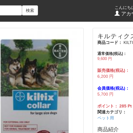
こんにち
検索
アカ
キルティク
商品コード：
KILTI
通常価格(税込)：
9,600
円
販売価格(税込)：
6,200
円
会員価格(税込)：
5,700
円
ポイント：
285
Pt
関連カテゴリ：
ペット用
商品紹介