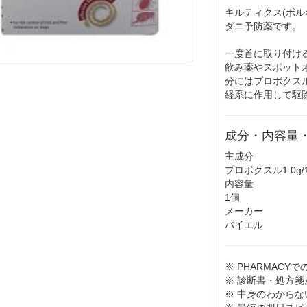
キルティクス(ボ
ダニ予防薬です。
一度首に取り付け
飲み薬やスポット
分にはプロポクス
経系に作用して駆
成分・内容量
主成分
プロポクスル1.0g/
内容量
1個
メーカー
バイエル
※ PHARMAC
※ 診断書・処方
※ 中身のわから