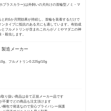
ルホプラスカラー)は外飼いの犬向けの首輪型ノミ・マ
ると約5か月間効果が持続し、首輪を装着するだけで
オンタイプに抵抗のある犬にも適しています。有効成
ルとフルメトリンが含まれこれらがノミやマダニの神
除・殺虫します。
・製造メーカー
10g、フルメトリン0.225g/10g
Yでの取り扱い商品は全て正規メーカー品です
箋が不要でどの商品も注文頂けます
ない梱包で発送なので安心プライバシー保護