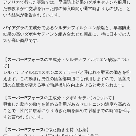
アメリカで行った実験では、早漏防止効果のダポキセチンを服用し
た被験者が性交渉を行った際の挿入時間が通常時よりものびた、と
いう結果が報告されています。
バイアグラ
の主成分であるシルデナフィルクエン酸塩と、早漏防止
効果の高いダポキサティンを組み合わせた商品に、特に日本での人
気が高い商品です。
【
スーパーPフォース
の主成分・シルデナフィルクエン酸塩につい
て】
シルデナフィルはホスホジエステラーゼと呼ばれる酵素の働きを抑
えます。この動きは男性の陰茎部周辺にも作用しますので、陰茎周
辺の血流量が増える事で勃起機能を向上させると考えられます。
【
スーパーPフォース
の主成分・ダポキサティンについて】
興奮した脳内の働きを鎮める作用があるセロトニンの濃度を高める
ことで、性的に敏感になり過ぎた脳を鎮めて射精までの時間を延ば
すと言われています。
【
スーパーPフォース
に似た働きを持つお薬】