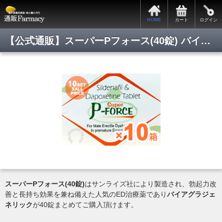
HOME
カート
ログイン
【公式通販】スーパーPフォース(40錠) バイアグラ/最安値通販/正規品保証/即日発送/即日通販/Pmart/通販ファーマシー
スーパーPフォース(40錠)
はサンライズ社により製造され、勃起力改
善と長持ち効果を兼ね備えた人気のED治療薬であり
バイアグラジェ
ネリック
が40錠まとめてご購入頂けます。