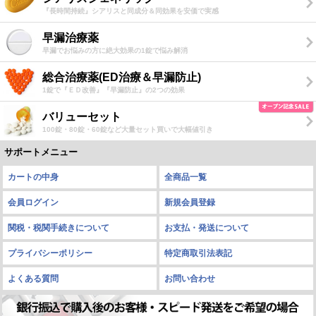
『長時間持続』シアリスと同成分＆同効果を安価で実感
早漏治療薬
早漏でお悩みの方に絶大効果の1錠で悩み解消
総合治療薬(ED治療＆早漏防止)
1錠で『ＥＤ改善』『早漏防止』の2つの効果
バリューセット
100錠・80錠・60錠など大量セット買いで大幅値引き
サポートメニュー
カートの中身
全商品一覧
会員ログイン
新規会員登録
関税・税関手続きについて
お支払・発送について
プライバシーポリシー
特定商取引法表記
よくある質問
お問い合わせ