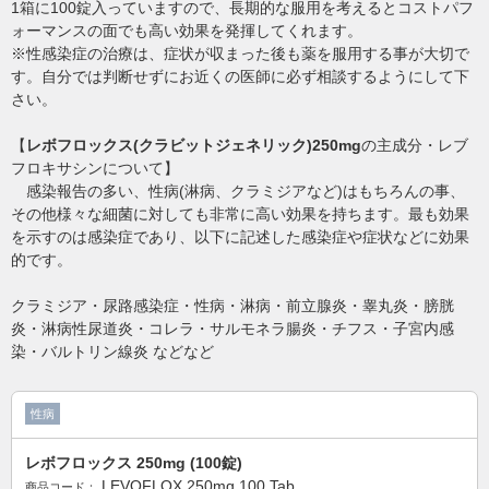
1箱に100錠入っていますので、長期的な服用を考えるとコストパフ
ォーマンスの面でも高い効果を発揮してくれます。
※性感染症の治療は、症状が収まった後も薬を服用する事が大切で
す。自分では判断せずにお近くの医師に必ず相談するようにして下
さい。
【
レボフロックス(クラビットジェネリック)250mg
の主成分・レブ
フロキサシンについて】
感染報告の多い、性病(淋病、クラミジアなど)はもちろんの事、
その他様々な細菌に対しても非常に高い効果を持ちます。最も効果
を示すのは感染症であり、以下に記述した感染症や症状などに効果
的です。
クラミジア・尿路感染症・性病・淋病・前立腺炎・睾丸炎・膀胱
炎・淋病性尿道炎・コレラ・サルモネラ腸炎・チフス・子宮内感
染・バルトリン線炎 などなど
性病
レボフロックス 250mg (100錠)
LEVOFLOX 250mg 100 Tab
商品コード：