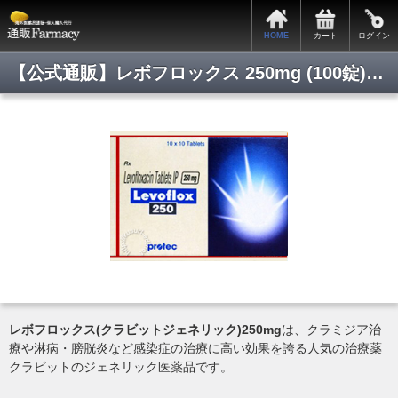
HOME
カート
ログイン
【公式通販】レボフロックス 250mg (100錠) クラビット/最安値通販/正規品保証/即日発送/即日通販/Pmart/通販ファーマシー
レボフロックス(クラビットジェネリック)250mg
は、クラミジア治
療や淋病・膀胱炎など感染症の治療に高い効果を誇る人気の治療薬
クラビットのジェネリック医薬品です。