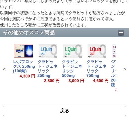
クラミジアに感染してしまったようで今回はレボフロックスを使用して
います。
以前同様の状態になったときは病院でクラビットが処方されましたが、
今回は病院へ行かずに治療できるという便利さに惹かれて購入。
使用したところ確かに症状が改善されています。
その他のオススメ商品
レボフロッ
クラビッ
クラビッ
クラビッ
ジフルカ
クス 250mg
ト・ジェネ
ト・ジェネ
ト・ジェネ
ン・ジェ
<
>
(100錠)
リック
リック
リック
リック フ
250mg
500mg
750mg
ルカン
4,300 円
200mg ( 
2,800 円
3,000 円
4,600 円
錠 )
27,000
戻る