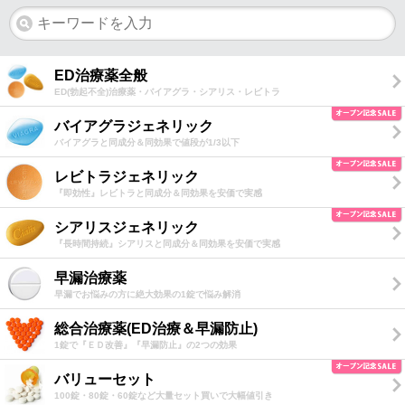
ED治療薬全般
ED(勃起不全)治療薬・バイアグラ・シアリス・レビトラ
バイアグラジェネリック
バイアグラと同成分＆同効果で値段が1/3以下
レビトラジェネリック
『即効性』レビトラと同成分＆同効果を安価で実感
シアリスジェネリック
『長時間持続』シアリスと同成分＆同効果を安価で実感
早漏治療薬
早漏でお悩みの方に絶大効果の1錠で悩み解消
総合治療薬(ED治療＆早漏防止)
1錠で『ＥＤ改善』『早漏防止』の2つの効果
バリューセット
100錠・80錠・60錠など大量セット買いで大幅値引き