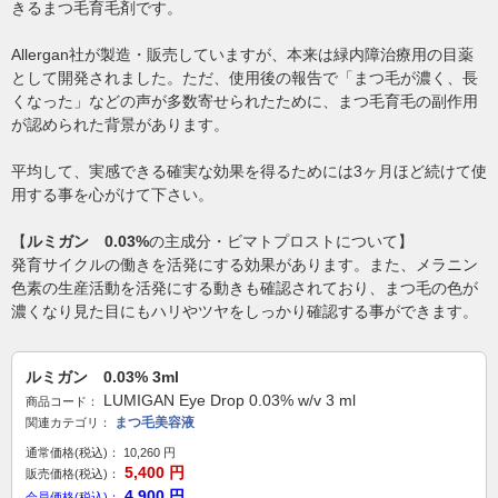
きるまつ毛育毛剤です。
Allergan社が製造・販売していますが、本来は緑内障治療用の目薬
として開発されました。ただ、使用後の報告で「まつ毛が濃く、長
くなった」などの声が多数寄せられたために、まつ毛育毛の副作用
が認められた背景があります。
平均して、実感できる確実な効果を得るためには3ヶ月ほど続けて使
用する事を心がけて下さい。
【
ルミガン 0.03%
の主成分・ビマトプロストについて】
発育サイクルの働きを活発にする効果があります。また、メラニン
色素の生産活動を活発にする動きも確認されており、まつ毛の色が
濃くなり見た目にもハリやツヤをしっかり確認する事ができます。
ルミガン 0.03% 3ml
LUMIGAN Eye Drop 0.03% w/v 3 ml
商品コード：
まつ毛美容液
関連カテゴリ：
通常価格(税込)：
10,260
円
5,400
円
販売価格(税込)：
4,900
円
会員価格(税込)：