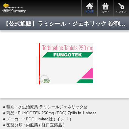
HOME
カート
ログイン
【公式通販】ラミシール・ジェネリック 錠剤/最安値通販/正規品保証/即日発送/即日通販/Pmart/通販ファーマシー
● 種別 : 水虫治療薬 ラミシールジェネリック薬
● 商品 : FUNGOTEK 250mg (FDC) 7pills in 1 sheet
● メーカー : FDC Limited社 ( インド )
● 医薬分類 : 内服薬 ( 経口医薬品 )