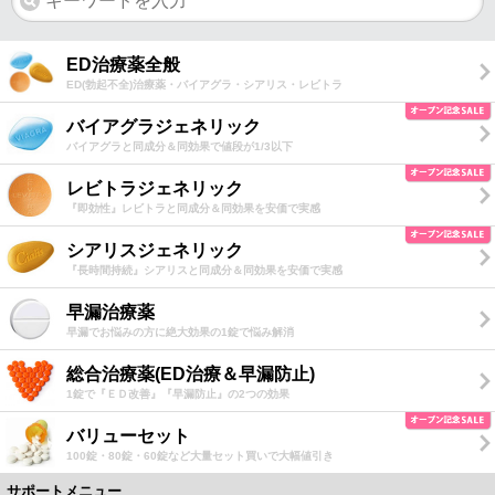
ED治療薬全般
ED(勃起不全)治療薬・バイアグラ・シアリス・レビトラ
バイアグラジェネリック
バイアグラと同成分＆同効果で値段が1/3以下
レビトラジェネリック
『即効性』レビトラと同成分＆同効果を安価で実感
シアリスジェネリック
『長時間持続』シアリスと同成分＆同効果を安価で実感
早漏治療薬
早漏でお悩みの方に絶大効果の1錠で悩み解消
総合治療薬(ED治療＆早漏防止)
1錠で『ＥＤ改善』『早漏防止』の2つの効果
バリューセット
100錠・80錠・60錠など大量セット買いで大幅値引き
サポートメニュー