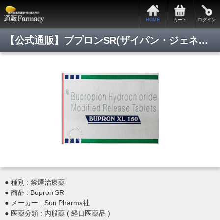
HOME
カート
ログイン
【公式通販】ブプロンSR(ザイパン・ジェネリック)/最安値通販/正規品保証/即日発送/即日通販/Pmart/通販ファーマシー
● 種別 : 禁煙治療薬
● 商品 : Bupron SR
● メーカー : Sun Pharma社
● 医薬分類 : 内服薬 ( 経口医薬品 )