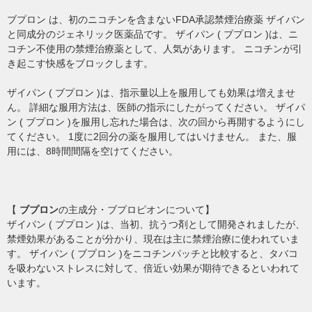
ブプロン は、初のニコチンを含まないFDA承認禁煙治療薬 ザイバン
と同成分のジェネリック医薬品です。 ザイパン ( ブプロン )は、ニ
コチン不使用の禁煙治療薬として、人気があります。 ニコチンが引
き起こす快感をブロックします。
ザイパン ( ブプロン )は、指示量以上を服用しても効果は増えませ
ん。 詳細な服用方法は、医師の指示にしたがってください。 ザイパ
ン ( ブプロン )を服用し忘れた場合は、次の回から再開するようにし
てください。 1度に2回分の薬を服用してはいけません。 また、服
用には、8時間間隔を空けてください。
【
ブプロン
の主成分・ブプロピオンについて】
ザイパン ( ブプロン )は、当初、抗うつ剤として開発されましたが、
禁煙効果があることが分かり、現在は主に禁煙治療に使われていま
す。 ザイパン ( ブプロン )をニコチンパッチと比較すると、タバコ
を吸わないストレスに対して、倍近い効果が期待できるといわれて
います。