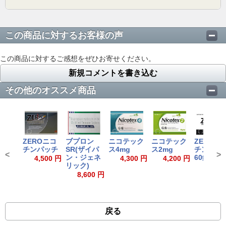
この商品に対するお客様の声
この商品に対するご感想をぜひお寄せください。
新規コメントを書き込む
その他のオススメ商品
ZEROニコ
ブプロン
ニコテック
ニコテック
ZEROニ
チンパッチ
SR(ザイパ
ス4mg
ス2mg
チンピル
<
>
ン・ジェネ
60錠
4,500 円
4,300 円
4,200 円
リック)
4,500
8,600 円
戻る