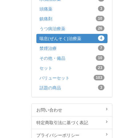
頭痛薬
3
鎮痛剤
10
うつ病治療薬
26
喘息(ぜんそく)治療薬
4
禁煙治療
7
その他・備品
10
セット
23
バリューセット
103
話題の商品
3
お問い合わせ
特定商取引法に基づく表記
プライバシーポリシー