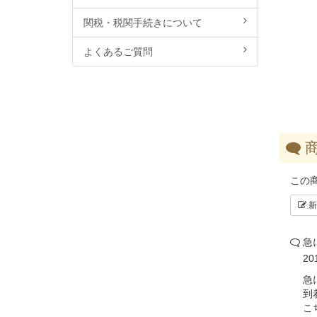
関税・税関手続きについて
よくあるご質問
商
この
新
急
2
急
到
こ