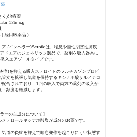
療薬
んそく)治療薬
haler 125mcg
社
 ( 経口医薬品 )
 (インヘラー)Serofloは、喘息や慢性閉塞性肺疾
療薬アドエアのジェネリック製品で、薬剤を吸入器具に
の吸入エアゾールタイプです。
剰炎症)を抑える吸入ステロイドのフルチカゾンプロピ
気管支を拡張し気道を保持するキシナホ酸サルメテロ
が配合されており、1回の吸入で両方の薬剤の吸入が
度・頻度を軽減します。
ヘラー
の主成分について】
ルメテロールキシナホ酸塩が成分のお薬です。
、気道の炎症を抑えで喘息発作を起こりにくい状態す