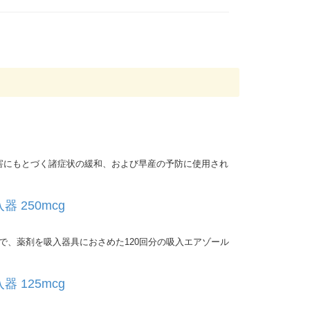
害にもとづく諸症状の緩和、および早産の予防に使用され
 250mcg
品で、薬剤を吸入器具におさめた120回分の吸入エアゾール
 125mcg