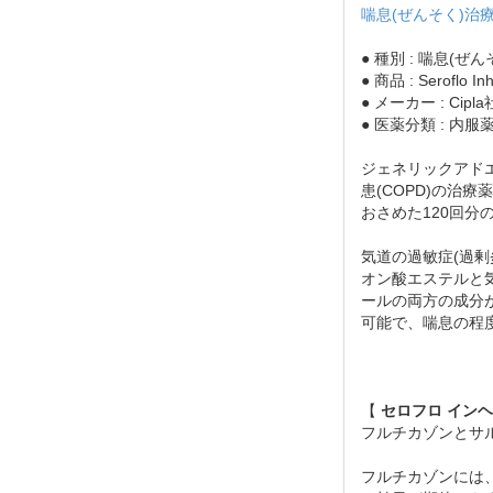
喘息(ぜんそく)治
● 種別 : 喘息(ぜ
● 商品 : Seroflo In
● メーカー : Cipla
● 医薬分類 : 内服薬
ジェネリックアドエア
患(COPD)の治
おさめた120回分
気道の過敏症(過
オン酸エステルと
ールの両方の成分
可能で、喘息の程
【
セロフロ イン
フルチカゾンとサ
フルチカゾンには