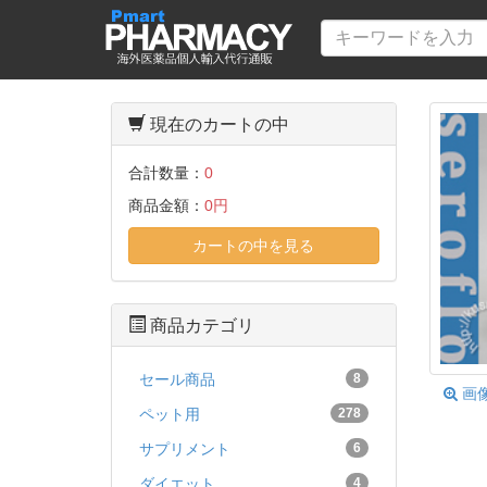
現在のカートの中
合計数量：
0
商品金額：
0円
カートの中を見る
商品カテゴリ
セール商品
8
画
ペット用
278
サプリメント
6
ダイエット
4