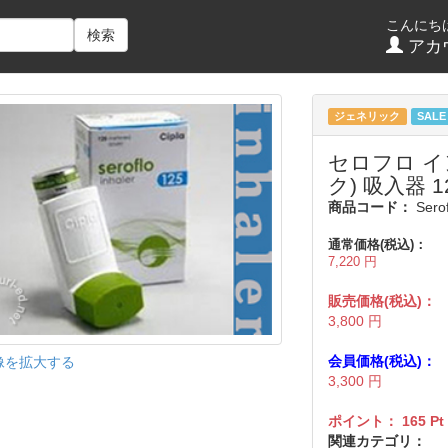
こんにち
検索
アカ
ジェネリック
SALE
セロフロ 
ク) 吸入器 1
商品コード：
Sero
通常価格(税込)：
7,220
円
販売価格(税込)：
3,800
円
会員価格(税込)：
像を拡大する
3,300
円
ポイント：
165
Pt
関連カテゴリ：