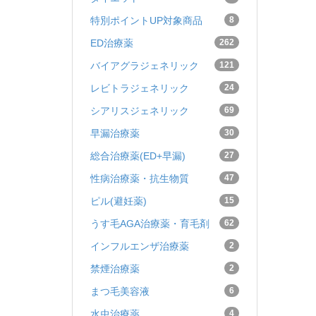
特別ポイントUP対象商品
8
ED治療薬
262
バイアグラジェネリック
121
レビトラジェネリック
24
シアリスジェネリック
69
早漏治療薬
30
総合治療薬(ED+早漏)
27
性病治療薬・抗生物質
47
ピル(避妊薬)
15
うす毛AGA治療薬・育毛剤
62
インフルエンザ治療薬
2
禁煙治療薬
2
まつ毛美容液
6
水虫治療薬
4