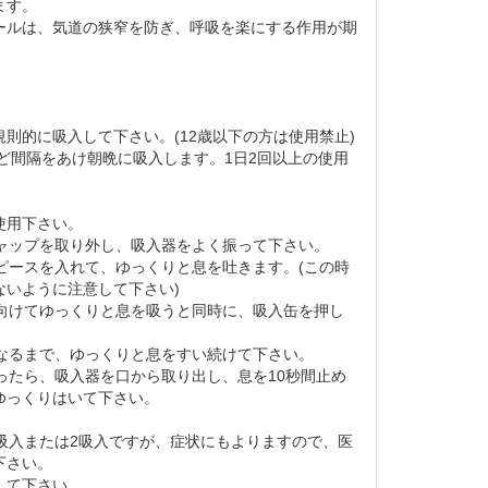
ます。
ールは、気道の狭窄を防ぎ、呼吸を楽にする作用が期
則的に吸入して下さい。(12歳以下の方は使用禁止)
ほど間隔をあけ朝晩に吸入します。1日2回以上の使用
使用下さい。
キャップを取り外し、吸入器をよく振って下さい。
スピースを入れて、ゆっくりと息を吐きます。(この時
ないように注意して下さい)
に向けてゆっくりと息を吸うと同時に、吸入缶を押し
になるまで、ゆっくりと息をすい続けて下さい。
なったら、吸入器を口から取り出し、息を10秒間止め
ゆっくりはいて下さい。
1吸入または2吸入ですが、症状にもよりますので、医
下さい。
して下さい。