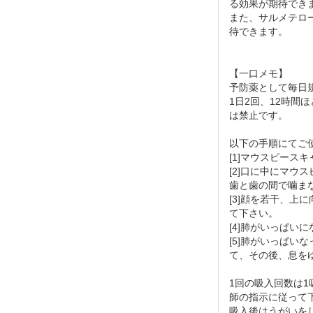
る効果が期待でき
また、サルメテロ
待できます。
【一口メモ】
予防薬として毎日規
1日2回、12時間
は禁止です。
以下の手順にてご
[1]マウスピース
[2]口に中にマウ
歯と歯の間で噛ま
[3]顔を若干、上
て下さい。
[4]肺がいっぱい
[5]肺がいっぱい
て、その後、息を
1回の吸入回数は
師の指示に従って
吸入後はうがいを