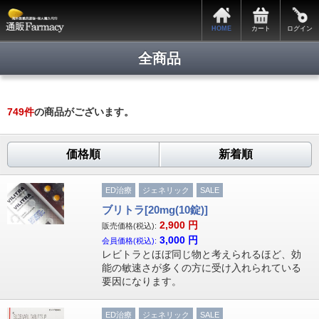
HOME
カート
ログイン
全商品
749
件
の商品がございます。
価格順
新着順
ED治療
ジェネリック
SALE
ブリトラ[20mg(10錠)]
2,900
円
販売価格(税込):
3,000
円
会員価格(税込):
レビトラとほぼ同じ物と考えられるほど、効
能の敏速さが多くの方に受け入れられている
要因になります。
ED治療
ジェネリック
SALE