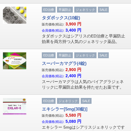
ED治療
早漏防止
ジェネリック
SALE
タダポックス(10錠)
3,900
円
販売価格(税込):
3,400
円
会員価格(税込):
タダポックスはシアリスのED治療と早漏防止
効果を両方持つ人気のジェネリック薬品。
ED治療
早漏防止
ジェネリック
SALE
スーパーカマグラ(4錠)
2,900
円
販売価格(税込):
2,400
円
会員価格(税込):
スーパーカマグラは人気のバイアグラジェネ
リックに早漏防止効果を持たせたお薬です。
ED治療
ジェネリック
SALE
エキシラー[5mg(30錠)]
5,580
円
販売価格(税込):
5,080
円
会員価格(税込):
エキシラー 5mgはシアリスジェネリックです