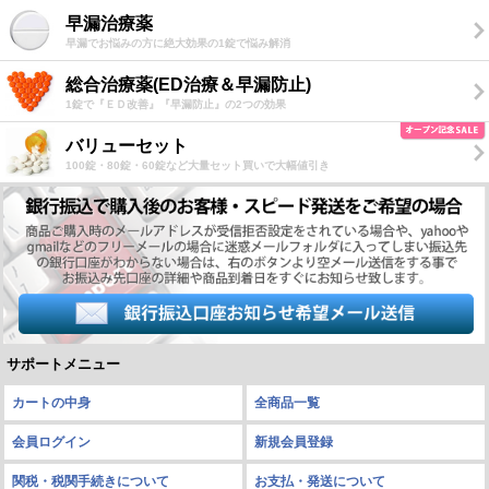
早漏治療薬
早漏でお悩みの方に絶大効果の1錠で悩み解消
総合治療薬(ED治療＆早漏防止)
1錠で『ＥＤ改善』『早漏防止』の2つの効果
バリューセット
100錠・80錠・60錠など大量セット買いで大幅値引き
サポートメニュー
カートの中身
全商品一覧
会員ログイン
新規会員登録
関税・税関手続きについて
お支払・発送について