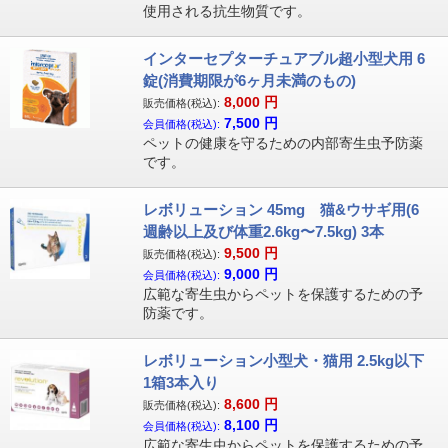
使用される抗生物質です。
インターセプターチュアブル超小型犬用 6
錠(消費期限が6ヶ月未満のもの)
8,000
円
販売価格(税込):
7,500
円
会員価格(税込):
ペットの健康を守るための内部寄生虫予防薬
です。
レボリューション 45mg 猫&ウサギ用(6
週齢以上及び体重2.6kg〜7.5kg) 3本
9,500
円
販売価格(税込):
9,000
円
会員価格(税込):
広範な寄生虫からペットを保護するための予
防薬です。
レボリューション小型犬・猫用 2.5kg以下
1箱3本入り
8,600
円
販売価格(税込):
8,100
円
会員価格(税込):
広範な寄生虫からペットを保護するための予