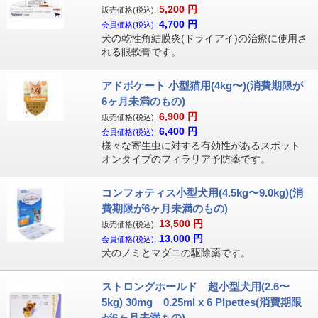
5,200
円
販売価格(税込):
4,700
円
会員価格(税込):
犬の乾性角結膜炎(ドライアイ)の治療に使用さ
れる眼軟膏です。
アドボケート 小型猫用(4kg〜)(消費期限が
6ヶ月未満のもの)
6,900
円
販売価格(税込):
6,400
円
会員価格(税込):
様々な寄生虫に対する有効性があるスポット
オンタイプのフィラリア予防薬です。
コンフォティス小型犬用(4.5kg〜9.0kg)(消
費期限が6ヶ月未満のもの)
13,500
円
販売価格(税込):
13,000
円
会員価格(税込):
犬のノミとマダニの駆除薬です。
ストロングホールド 超小型犬用(2.6〜
5kg) 30mg 0.25ml x 6 PIpettes(消費期限
が6ヶ月未満もの)