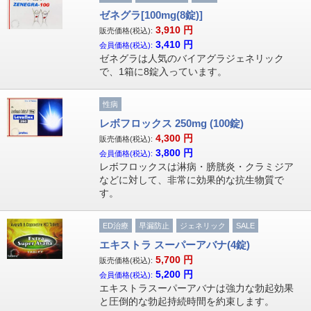
ゼネグラ[100mg(8錠)]
3,910
円
販売価格(税込):
3,410
円
会員価格(税込):
ゼネグラは人気のバイアグラジェネリック
で、1箱に8錠入っています。
性病
レボフロックス 250mg (100錠)
4,300
円
販売価格(税込):
3,800
円
会員価格(税込):
レボフロックスは淋病・膀胱炎・クラミジア
などに対して、非常に効果的な抗生物質で
す。
ED治療
早漏防止
ジェネリック
SALE
エキストラ スーパーアバナ(4錠)
5,700
円
販売価格(税込):
5,200
円
会員価格(税込):
エキストラスーパーアバナは強力な勃起効果
と圧倒的な勃起持続時間を約束します。