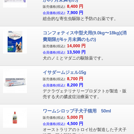
8,400
円
販売価格(税込):
7,900
円
会員価格(税込):
総合的な寄生虫駆除と予防のお薬です。
コンフォティス中型犬用(9.0kg〜18kg)(消
費期限が6ヶ月未満のもの)
14,000
円
販売価格(税込):
13,500
円
会員価格(税込):
犬のノミとマダニの駆除薬です。
イサダームジェル15g
8,700
円
販売価格(税込):
8,200
円
会員価格(税込):
デクラヴェテリナリープロダクトが製造・販
売する犬の膿皮症治療薬です。
ワームシロップ子犬子猫用 50ml
5,000
円
販売価格(税込):
4,500
円
会員価格(税込):
オーストラリアのトロイ社が製造した子犬子