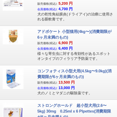
5,200
円
販売価格(税込):
4,700
円
会員価格(税込):
犬の乾性角結膜炎(ドライアイ)の治療に使用さ
れる眼軟膏です。
アドボケート 小型猫用(4kg〜)(消費期限が
6ヶ月未満のもの)
6,900
円
販売価格(税込):
6,400
円
会員価格(税込):
様々な寄生虫に対する有効性があるスポット
オンタイプのフィラリア予防薬です。
コンフォティス小型犬用(4.5kg〜9.0kg)(消
費期限が6ヶ月未満のもの)
13,500
円
販売価格(税込):
13,000
円
会員価格(税込):
犬のノミとマダニの駆除薬です。
ストロングホールド 超小型犬用(2.6〜
5kg) 30mg 0.25ml x 6 PIpettes(消費期限
が6ヶ月未満もの)