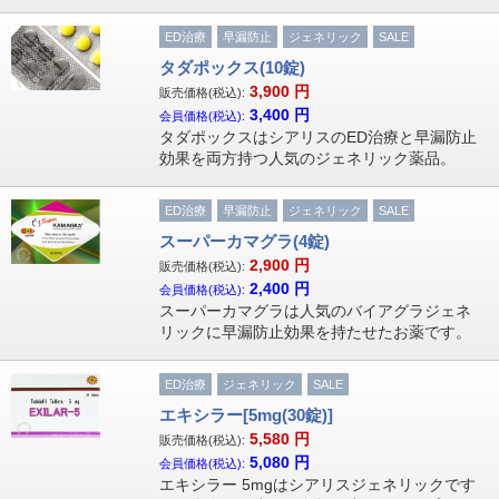
ED治療
早漏防止
ジェネリック
SALE
タダポックス(10錠)
3,900
円
販売価格(税込):
3,400
円
会員価格(税込):
タダポックスはシアリスのED治療と早漏防止
効果を両方持つ人気のジェネリック薬品。
ED治療
早漏防止
ジェネリック
SALE
スーパーカマグラ(4錠)
2,900
円
販売価格(税込):
2,400
円
会員価格(税込):
スーパーカマグラは人気のバイアグラジェネ
リックに早漏防止効果を持たせたお薬です。
ED治療
ジェネリック
SALE
エキシラー[5mg(30錠)]
5,580
円
販売価格(税込):
5,080
円
会員価格(税込):
エキシラー 5mgはシアリスジェネリックです