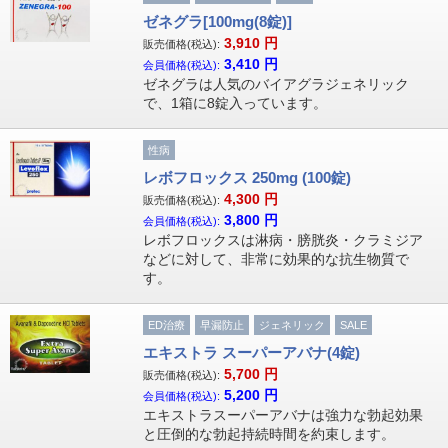
ゼネグラ[100mg(8錠)]
3,910
円
販売価格(税込):
3,410
円
会員価格(税込):
ゼネグラは人気のバイアグラジェネリック
で、1箱に8錠入っています。
性病
レボフロックス 250mg (100錠)
4,300
円
販売価格(税込):
3,800
円
会員価格(税込):
レボフロックスは淋病・膀胱炎・クラミジア
などに対して、非常に効果的な抗生物質で
す。
ED治療
早漏防止
ジェネリック
SALE
エキストラ スーパーアバナ(4錠)
5,700
円
販売価格(税込):
5,200
円
会員価格(税込):
エキストラスーパーアバナは強力な勃起効果
と圧倒的な勃起持続時間を約束します。