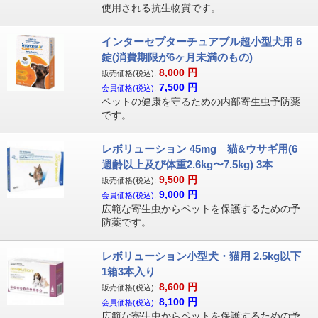
使用される抗生物質です。
インターセプターチュアブル超小型犬用 6
錠(消費期限が6ヶ月未満のもの)
8,000
円
販売価格(税込):
7,500
円
会員価格(税込):
ペットの健康を守るための内部寄生虫予防薬
です。
レボリューション 45mg 猫&ウサギ用(6
週齢以上及び体重2.6kg〜7.5kg) 3本
9,500
円
販売価格(税込):
9,000
円
会員価格(税込):
広範な寄生虫からペットを保護するための予
防薬です。
レボリューション小型犬・猫用 2.5kg以下
1箱3本入り
8,600
円
販売価格(税込):
8,100
円
会員価格(税込):
広範な寄生虫からペットを保護するための予