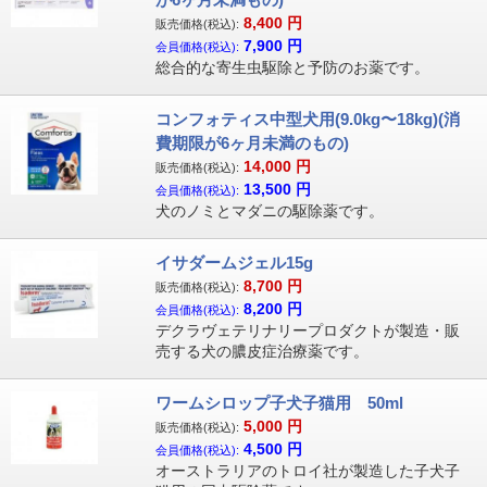
8,400
円
販売価格(税込):
7,900
円
会員価格(税込):
総合的な寄生虫駆除と予防のお薬です。
コンフォティス中型犬用(9.0kg〜18kg)(消
費期限が6ヶ月未満のもの)
14,000
円
販売価格(税込):
13,500
円
会員価格(税込):
犬のノミとマダニの駆除薬です。
イサダームジェル15g
8,700
円
販売価格(税込):
8,200
円
会員価格(税込):
デクラヴェテリナリープロダクトが製造・販
売する犬の膿皮症治療薬です。
ワームシロップ子犬子猫用 50ml
5,000
円
販売価格(税込):
4,500
円
会員価格(税込):
オーストラリアのトロイ社が製造した子犬子