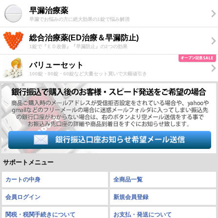
早漏治療薬
早漏でお悩みの方に絶大効果の1錠で悩み解消
総合治療薬(ED治療＆早漏防止)
1錠で『ＥＤ改善』『早漏防止』の2つの効果
バリューセット
100錠・80錠・60錠など大量セット買いで大幅値引き
サポートメニュー
カートの中身
全商品一覧
会員ログイン
新規会員登録
関税・税関手続きについて
お支払・発送について