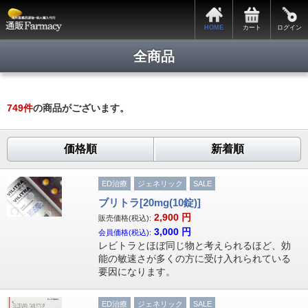
HOME
カート
ログイン
全商品
749
件
の商品がございます。
価格順
新着順
ED治療
ジェネリック
SALE
ブリトラ[20mg(10錠)]
2,900
円
販売価格(税込):
3,000
円
会員価格(税込):
レビトラとほぼ同じ物と考えられるほど、効
能の敏速さが多くの方に受け入れられている
要因になります。
ED治療
ジェネリック
SALE